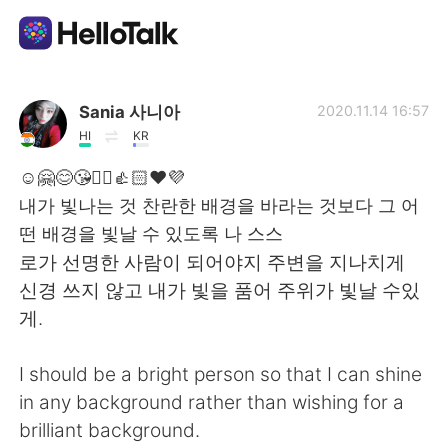
언어 교환 앱
Sania 사니아
2020.11.14 16:57
HI
KR
AI Grammar Checker
☺️🤗😊😘✌🏻👍🏻❤️💜
내가 빛나는 것 찬란한 배경을 바라는 것보다 그 어
한국어
떤 배경을 빛날 수 있도록 나 스스
로가 선명한 사람이 되어야지 주변을 지나치게
신경 쓰지 않고 내가 빛을 품어 주위가 빛날 수있
English
简体中文
게.
繁體中文
Español
I should be a bright person so that I can shine
in any background rather than wishing for a
العربية
Français
brilliant background.