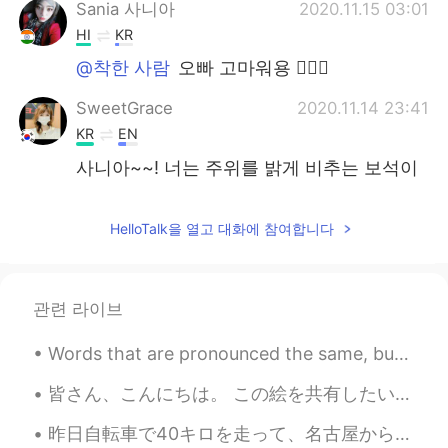
Sania 사니아
2020.11.15 03:01
HI
KR
@착한 사람
오빠 고마워용 ✌🏻🍁
SweetGrace
2020.11.14 23:41
KR
EN
사니아~~! 너는 주위를 밝게 비추는 보석이
다~~~🥰🥰
Atsuro
2020.11.14 21:48
HelloTalk을 열고 대화에 참여합니다
JP
EN
You are shining everywhere✨
관련 라이브
착한 사람
2020.11.14 21:19
Words that are pronounced the same, but spelt differently ~~~~~~~~~~~~~~~~~~~~~~~~~~~~~~~~~~~~ Kn...
KR
EN
@Sania 사니아
사니아는 빛이야. 🍀👍
皆さん、こんにちは。 この絵を共有したいと思います。 あなたはそれを好き願っています✨❣️ Hi everyone! I want to share some of my paintings h...
Sania 사니아
2020.11.14 17:45
昨日自転車で40キロを走って、名古屋から岐阜に行きました。😊 岐阜公園が目的地でした。昼ぐらい着いたので、昼ごはんにちょうどいい時間でした。 公園を観光すると、1日もかかってしまうので、すく食...