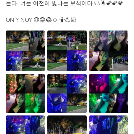
는다. 너는 여전히 빛나는 보석이다⭐⭐🌟🌠🌠💎
ON ? NO? 😉😁😂☺️ 🤷💪🏻