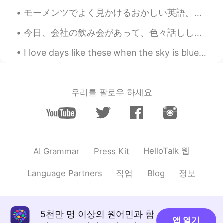
HI
KR
モーメンツでよく見かけるおかしい英語。意味は伝わるけど違和感があります。 ⑴ できた→could 直訳 やっとバリ旅行行けた！ Finally I could go to Bali! ❌ Fi...
@Joseph
고마워요 ㅋㅋㅋㅋ 알겠습니다
😁그게 내가 그들을 막는 이유야.😂
今日、会社の飲み会があって、色々話ししてて、私の面接の時の話が出てきた😂（私の会社に皆が真面目だから、なんで私を選んでくれたってずっと考えてた😝) 社長に「面接の時に、アユシが面白いと思って、...
Sania 사니아
2020.11.14 17:41
I love days like these when the sky is blue and full of clouds. 😍😍 こんな青い空で、雲で一杯になるときのような日が大好きです。🤩🤩
HI
KR
@Jay white
lol what perfection i dnt
know.
우리를 팔로우 하세요
Joseph
2020.11.14 17:40
KR
EN
VI
ES
사니아 이쁜 사진 올리면 변태들이 몰려 올
꺼야 ㅋㅋ
HelloTalk 웹
AI Grammar
Press Kit
Jay white
2020.11.14 17:23
직업
정보
Language Partners
Blog
EN
ML
@Sania 사니아
for the perfection😃
5천만 명 이상의 원어민과 함
앱 열기
Sania 사니아
2020.11.14 17:08