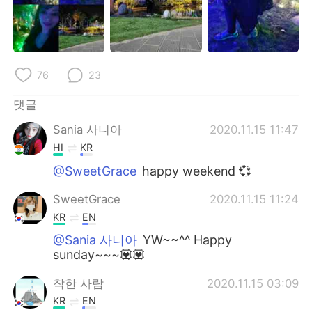
76
23
댓글
Sania 사니아
2020.11.15 11:47
HI
KR
@SweetGrace
happy weekend 💞
SweetGrace
2020.11.15 11:24
KR
EN
@Sania 사니아
YW~~^^ Happy
sunday~~~💟💟
착한 사람
2020.11.15 03:09
KR
EN