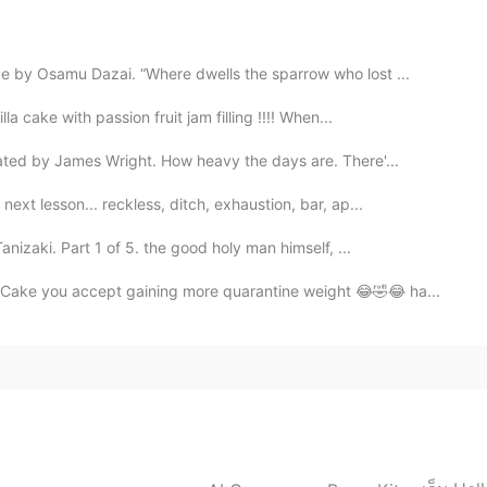
2019.05.16 11:59
 by Osamu Dazai. “Where dwells the sparrow who lost ...
 cake with passion fruit jam filling !!!! When...
a diet😭
ed by James Wright. How heavy the days are. There'...
2019.05.16 11:50
xt lesson... reckless, ditch, exhaustion, bar, ap...

nizaki. Part 1 of 5. the good holy man himself, ...
Cake you accept gaining more quarantine weight 😂🤣😂 ha...
2019.05.16 11:49
2019.05.16 11:48