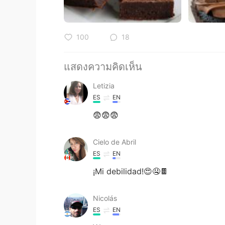
100
18
แสดงความคิดเห็น
Letizia
ES
EN
😨😨😨
Cielo de Abril
ES
EN
¡Mi debilidad!😍🤤🍫
Nicolás
ES
EN