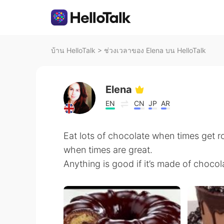
บ้าน HelloTalk
>
ช่วงเวลาของ Elena บน HelloTalk
Elena
EN
CN
JP
AR
Eat lots of chocolate when times get 
when times are great.
Anything is good if it’s made of chocola