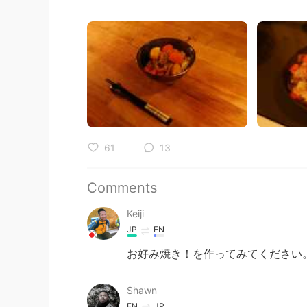
61
13
Comments
Keiji
JP
EN
お好み焼き！を作ってみてください。 
Shawn
EN
JP