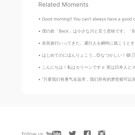
目もきれいです！
Related Moments
Hibiki
Good morning!! You can’t always have a good d
JP
EN
僕の姓「Beck」は小さな川と言う意味です。「Brook」や「creek」や「stre
アメリカに留学したとき、よく生姜焼
奈良旅行いってきた。通行人を瞬時に描こうとすると焦りがちなので難しかった。 途中で雨降
Daisuke
はじめてのにほんりょこう…😊なつかしい！😅🇯🇵 パフォーマンスをおどった😊🤗 たのし
JP
EN
こんにちは！私はセリーンです☺️ 実は日本人とスリランカ人のハーフです。 私はイギリス
Great Job
“只要我们有勇气去追求，我们所有的梦想都可以实现。”——华特·迪士尼。 “All ou
Sara jp
JP
EN
これでアサヒスーパードライがあれば
らい Rai
JP
EN
Follow us