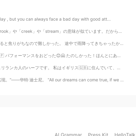
2020.10.12 10:49
ay , but you can always face a bad day with good att...
am」の意味が似ています。だから日本に生まれたら、たぶん名字が「小川」だと思います。 あなたはアメリカに生...
きを作ってました。よかったら作ってみてください(^^)
ってきちゃったからカフェに入ってテラスから景色を描いた。帰り道になんばパークスでゆっくりできたから楽しかっ...
2020.10.12 10:38
かった！ほんとにあつかったからなつやすみでした😅😅 でもいつもおぼえる！😊 もいちどいきたい！😁 ところで...
🇧に住んでいて、医者として働いています。 私の母語は英語です。 日本語は話せますが、読み書きを上達させた...
r dreams can come true, if we have the courage to pur...
2020.10.12 10:38
最高❤️
2020.10.12 10:37
AI Grammar
Press Kit
HelloTal