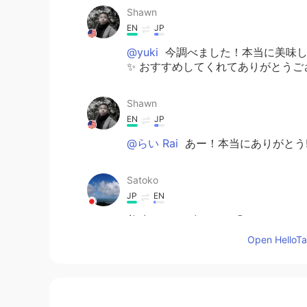
Shawn
EN
JP
@yuki
今調べました！本当に美味し
✨ おすすめしてくれてありがとうご
Shawn
EN
JP
@らい Rai
あー！本当にありがとう!
Satoko
JP
EN
美味しそう✨食べたい😋
Open HelloTal
yuki
JP
EN
とてもおいしそうです！ ちらしず