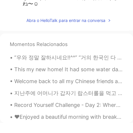
ね〜☺
ねる
2019.06.22 11:49
Abra o HelloTalk para entrar na conversa
JP
EN
"暑い"と書いてあったので私は気温と訂正
しましたが、他の人が訂正しているよう
Momentos Relacionados
に"天気がよくて暑すぎた"でも通じます！
“우와 정말 잘하시네요!!^^” “거의 한국인 다 됐네!~~” “한국 사람과 대화하는 것 같았어요~~” 여기 외국인들은 한국인과 대화하면서 이거 중에 적어도 한가지는 들어봤...
Chihiro
2019.06.22 11:43
JP
EN
This my new home! It had some water damage to the inside, but I'm currently fixing it. It might t...
@Sean ショーン 션
頑張ってね〜💕😊
Welcome back to all my Chinese friends and followers. I missed you all! It is a beautiful morning...
Sean ショーン 션
2019.06.22 11:42
지난주에 어머니가 갑자기 랍스터롤을 먹고 싶다고 했어요. 그래서 며칠 전에 같이 먹으러 갔어요. Burger & Lobster - Original Lobster Roll ...
EN
KR
Record Yourself Challenge - Day 2: Where are you from? What is your native language? 어때요? 제 한국...
@Em
よさこいです〜！😄
❤️Enjoyed a beautiful morning with breakfast on the beach 🏖 today!! Hope you all gave a fabulous ...
Em
2019.06.22 11:41
JP
EN