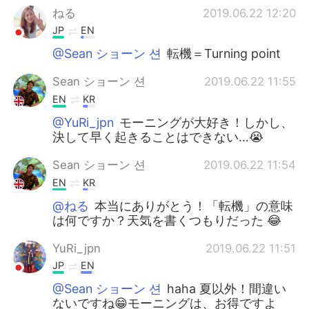
ねる
2019.06.22 12:20
JP
EN
@Sean ショーン 션
転機＝Turning point
Sean ショーン 션
2019.06.22 11:55
EN
KR
@YuRi_jpn
モーニングが大好き！しかし、
決して早く起きることはできない…😭
Sean ショーン 션
2019.06.22 11:54
EN
KR
@ねる
本当にありがとう！「転機」の意味
は何ですか？天気を書くつもりだった 😂
YuRi_jpn
2019.06.22 11:51
JP
EN
@Sean ショーン 션
haha 夏以外！間違い
ないですね😁モーニングは、お得ですよ