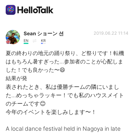
Aplicativo de troca de idioma
Sean ショーン 션
2019.06.22 11:14
EN
KR
AI Grammar Checker
夏の終わりの地元の踊り祭り、ど祭りです！転機
はもちろん暑すぎった…参加者のことが心配しま
Português
した！でも良かった〜😄
結果が発
表されたとき、私は優勝チームの隣にいまし
English
简体中文
た…めっちゃラッキー！でも私のハウスメイト
のチームです😊
繁體中文
Español
今年のイベントを楽しみします〜！
العربية
Français
A local dance festival held in Nagoya in late