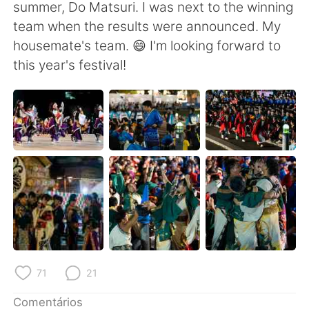
Deutsch
日本語
summer, Do Matsuri. I was next to the winning
team when the results were announced. My
한국어
Русский
housemate's team. 😄 I'm looking forward to
this year's festival!
ไทย
Indonesia
Italiano
Türkçe
Tiếng Việt
71
21
Comentários