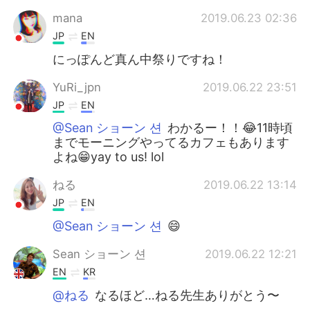
mana
2019.06.23 02:36
JP
EN
にっぽんど真ん中祭りですね！
YuRi_jpn
2019.06.22 23:51
JP
EN
@Sean ショーン 션
わかるー！！😂11時頃
までモーニングやってるカフェもあります
よね😁yay to us! lol
ねる
2019.06.22 13:14
JP
EN
@Sean ショーン 션
😄
Sean ショーン 션
2019.06.22 12:21
EN
KR
@ねる
なるほど…ねる先生ありがとう〜