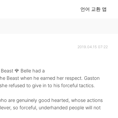
언어 교환 앱
2019.04.15 07:22
e Beast 🌹 Belle had a
 the Beast when he earned her respect. Gaston
he refused to give in to his forceful tactics.
e who are genuinely good hearted, whose actions
lever, so forceful, underhanded people will not