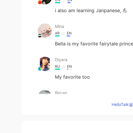
i also am learning Janpanese, 💪
Mina
AR
EN
Bella is my favorite fairytale prin
Diyara
RU
EN
My favorite too
Bircan
TR
EN
HelloTa
Hello
saika 彩
JP
EN