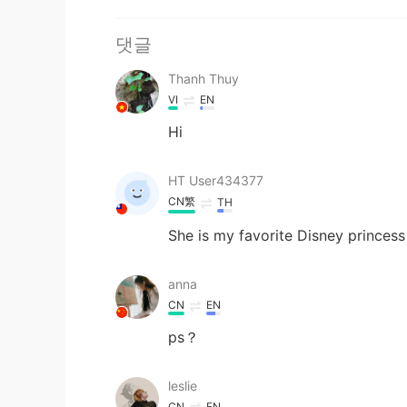
댓글
Thanh Thuy
VI
EN
Hi
HT User434377
CN繁
TH
She is my favorite Disney princess
anna
CN
EN
ps？
leslie
CN
EN