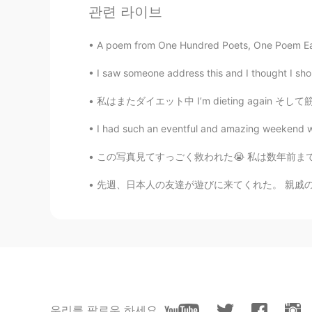
관련 라이브
Me too💕
A poem from One Hundred Poets, One Poem Eac
思琪 Siqi
I saw someone address this and I thought I shoul
CN
EN
私はまたダイエット中 I’m dieting again そして筋トレもしてるので、食
Same
I had such an eventful and amazing weekend wit
Bella
ID
EN
この写真見てすっごく救われた😭 私は数年前まで本当に母親として自信がなかった。多分自
Me too.. My name Bella too😍
先週、日本人の友達が遊びに来てくれた。 親戚の結婚式に参加した。 サリーを着てみたり、伝
Batool
AR
FR
😊
Yumi
우리를 팔로우 하세요
JP
FR