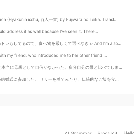
h (Hyakunin isshu, 百人一首) by Fujiwara no Teika. Transl...
2019.04.16 07:01
d address it as well because I’ve seen it. There...
べ物を厳しくて選べなきゃ And I’m also weight training, so I have ...
h my friend, who introduced me to her other friend ...
2019.04.16 07:00
分の母と比べてしまってたから、 到底叶わないと思ったし、逃げたいと思う時もあった。 完璧 それを目指してた。...
統的なご飯を食べたり、買い物したりして楽しんでいたようだ。 私も久しぶりに日本人の友達と会って嬉しかった...
2019.04.16 06:54
2019.04.16 06:46
Hell
AI Grammar
Press Kit