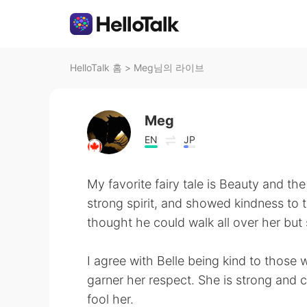
HelloTalk 홈
>
Meg님의 라이브
Meg
EN
JP
My favorite fairy tale is Beauty and th
strong spirit, and showed kindness to
thought he could walk all over her but s
I agree with Belle being kind to thos
garner her respect. She is strong and c
fool her.