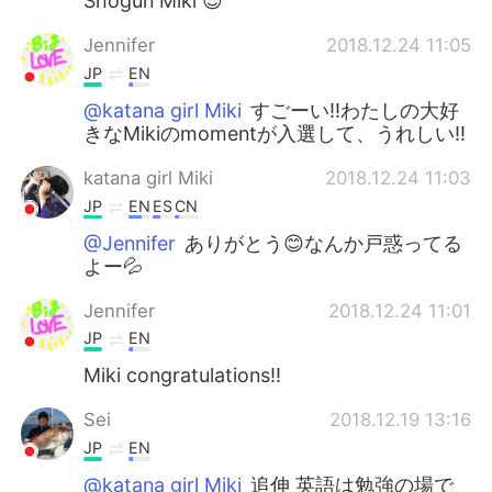
Shogun Miki 😎
Jennifer
2018.12.24 11:05
JP
EN
@katana girl Miki
すごーい‼️わたしの大好
きなMikiのmomentが入選して、うれしい‼️
katana girl Miki
2018.12.24 11:03
JP
EN
ES
CN
@Jennifer
ありがとう😊なんか戸惑ってる
よー💦
Jennifer
2018.12.24 11:01
JP
EN
Miki congratulations‼️
Sei
2018.12.19 13:16
JP
EN
@katana girl Miki
追伸 英語は勉強の場で