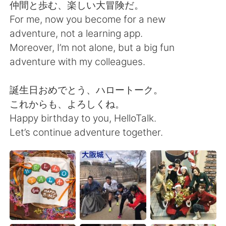
仲間と歩む、楽しい大冒険だ。
For me, now you become for a new
adventure, not a learning app.
Moreover, I’m not alone, but a big fun
adventure with my colleagues.
誕生日おめでとう、ハロートーク。
これからも、よろしくね。
Happy birthday to you, HelloTalk.
Let’s continue adventure together.