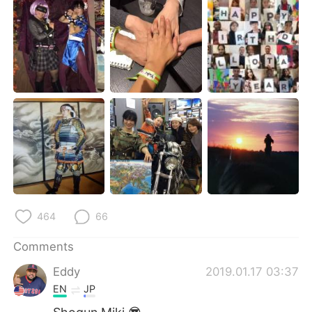
464
66
Comments
Eddy
2019.01.17 03:37
EN
JP