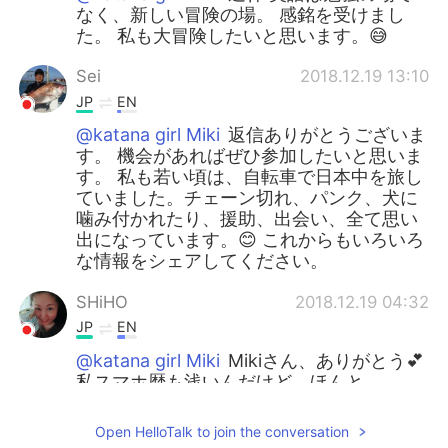
なく、新しい冒険の場。 感銘を受けまし
た。 私も大冒険したいと思います。😅
Sei
2018.12.19 13:10
JP
EN
@katana girl Miki
返信ありがとうございま
す。 機会があればぜひ参加したいと思いま
す。 私も若い頃は、自転車で日本中を旅し
ていました。チェーン切れ、パンク、犬に
噛み付かれたり、援助、出会い、全て思い
出になっています。😊 これからもいろいろ
な情報をシェアしてください。
SHiHO
2018.12.19 04:32
JP
EN
@katana girl Miki
Mikiさん、ありがとう💕
私スマホ歴も浅いんだけど、ほんと
HelloTalkは素晴らしいアプリねー💕大人に
なるとなかなか人との出会いがないから、
Open HelloTalk to join the conversation
ここでいろんな人に出会えて、日々成長し