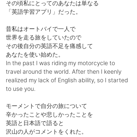
日本語
한국어
その頃私にとってのあなたは単なる
「英語学習アプリ」だった。
Русский
ไทย
昔私はオートバイで一人で
Indonesia
Italiano
世界を走る旅をしていたので
その後自分の英語不足を痛感して
Türkçe
Tiếng Việt
あなたを使い始めた。
In the past I was riding my motorcycle to
Português
travel around the world. After then I keenly
realized my lack of English ability, so I started
to use you.
モーメントで自分の旅について
辛かったことや悲しかったことを
英語と日本語で語ると
沢山の人がコメントをくれた。