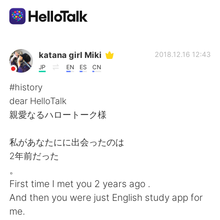
Language Exchange App
katana girl Miki
2018.12.16 12:43
JP
EN
ES
CN
AI Grammar Checker
#history
dear HelloTalk
English
親愛なるハロートーク様
私があなたにに出会ったのは
简体中文
繁體中文
2年前だった
。
Español
العربية
First time I met you 2 years ago .
And then you were just English study app for
Français
Deutsch
me.