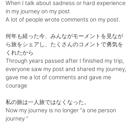
When I talk about sadness or hard experience
in my journey on my post
A lot of people wrote comments on my post.
何年も経った今、みんながモーメントを見なが
ら旅をシェアし、たくさんのコメントで勇気を
くれたから
Through years passed after I finished my trip,
everyone saw my post and shared my journey,
gave me a lot of comments and gave me
courage
私の旅は一人旅ではなくなった。
Now my journey is no longer “a one person
journey “