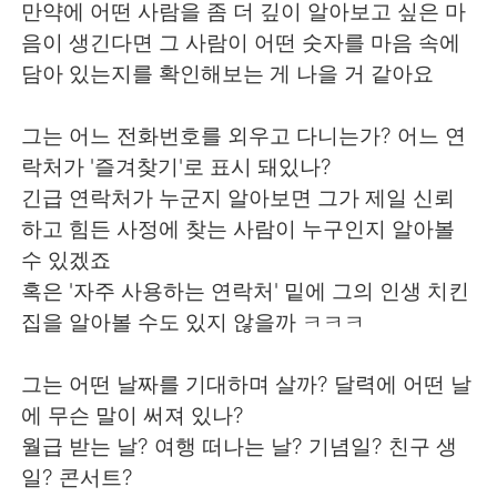
日本語
한국어
만약에 어떤 사람을 좀 더 깊이 알아보고 싶은 마
음이 생긴다면 그 사람이 어떤 숫자를 마음 속에
Русский
ไทย
담아 있는지를 확인해보는 게 나을 거 같아요
Indonesia
Italiano
그는 어느 전화번호를 외우고 다니는가? 어느 연
락처가 '즐겨찾기'로 표시 돼있나?
Türkçe
Tiếng Việt
긴급 연락처가 누군지 알아보면 그가 제일 신뢰
하고 힘든 사정에 찾는 사람이 누구인지 알아볼
Português
수 있겠죠
혹은 '자주 사용하는 연락처' 밑에 그의 인생 치킨
집을 알아볼 수도 있지 않을까 ㅋㅋㅋ
그는 어떤 날짜를 기대하며 살까? 달력에 어떤 날
에 무슨 말이 써져 있나?
월급 받는 날? 여행 떠나는 날? 기념일? 친구 생
일? 콘서트?