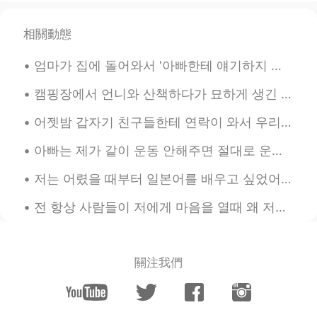
하는 것이 결국 사람을 공부하는 것이라고
저도 생각합니다! 😁
相關動態
올리
2019.07.16 14:52
엄마가 집에 돌어와서 '아빠한테 얘기하지 마~'라고 하시면서 저와 언니에게 속삭이며 오늘의 에피소드를 들려주셨다 엄마는 오늘 동네 편의점에 들렸었나보다 그리고 어느 낯선 젊...
EN
KR
@Jay
It makes me really glad to hear
캠핑장에서 언니와 산책하다가 묘하게 생긴 버섯을 관찰하려고 잠깐 멈췄는데 뒤에서 "excuse me"라고 말하는 한 여자의 목소리가 들렸다 버섯 건들지 말라고 혼날 줄 알았는...
that this piece touched you in some way
:) Thanks for reading!
어젯밤 갑자기 친구들한테 연락이 와서 우리 동네 근처로 온다고 나와서 만나자고 했는데 어제는 일 때문에 조금 먼데로 가고 집에 늦게 들어갈 예정이어서 난 못 만날 거 같다고 ...
올리
2019.07.16 14:50
아빠는 제가 같이 운동 안해주면 절대로 운동 안 하시거든요 그래서 제가 공원에 같이 산책도 해주고 가끔 라켓볼도 치고 그러는데 겨울에는 너무 추우니까 쇼핑몰 가서 아이쇼핑 하...
EN
KR
저는 어렸을 때부터 일본어를 배우고 싶었어요 딱히 특별한 이유는 없었고 그냥 배워야 한다는 느낌이 들었어요 애니나 일드를 즐겨보진 않았었고 지브리 영화도 성인 되기까지 보진 ...
@Veronica
헐 정말요?? Wow, that's high
praise!! 어린 왕자는 제가 너무 좋아하는 작
전 항상 사람들이 저에게 마음을 열때 왜 저를 신뢰하는지 궁금해요 지난 1주일동안 여기서도 저에게 고민이 있다고 연락 주신 분 4명이 있었어요 다 인간관계 문제에 대해 이야...
품인데 그렇게 말씀해주셔서 감사해요 ㅠㅠ
💕
關注我們
올리
2019.07.16 14:49
EN
KR
@Alex
공감해주셔서 감사합니다!