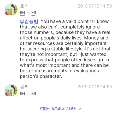
올리
2019.07.16 14:59
EN
KR
@김승범
You have a valid point :) I know
that we also can't completely ignore
those numbers, because they have a real
affect on people's daily lives. Money and
other resources are certainly important
for securing a stable lifestyle. It's not that
they're not important, but I just wanted
to express that people often lose sight of
what's most important and there can be
better measurements of evaluating a
person's character.
올리
2019.07.16 14:55
EN
KR
@Jaewon Cho
정말 좋은 말씀입니다! 사람
마다 말을 받아들이는 방법과 말을 쓰는 방
打開HelloTalk加入聊天
법이 다 다르다는 게 신기하고 언어를 공부