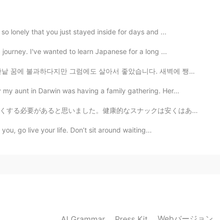
만 좋게 봐주셔서 감사합니다 🙏
o lonely that you just stayed inside for days and ...
2019.07.16 14:59
journey. I've wanted to learn Japanese for a long ...
에도 살아서 좋았습니다.‬ ‪새벽에 쨍한 차가운 공기, 꽃이 피기 전 부는 달큰한 바람, 해질...
 I know that we also can't completely ignore those
affect on people's daily lives. Money and other
y aunt in Darwin was having a family gathering. Her...
r securing a stable lifestyle. It's not that they're not
press that people often lose sight of what's most
クは安くはありませんが、食べると気持ちが良くなるので、いい投資だと思います。私は自分の部屋でもエクササイズ...
 measurements of evaluating a person's character.
u, go live your life. Don’t sit around waiting...
2019.07.16 14:55
! 사람마다 말을 받아들이는 방법과 말을 쓰는 방법이 다
는 것이 결국 사람을 공부하는 것이라고 저도 생각합니다!
Webバージョン
AI Grammar
Press Kit