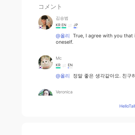
コメント
김승범
KR
EN
JP
@올리
True, I agree with you that
oneself.
Mc
KR
EN
@올리
정말 좋은 생각같아요. 친구
Veronica
KR
EN
Hello
@올리
천만에요! 저도 어린 왕자를 
목이 작품에 나오잖아요. 그래서 이걸 
올리