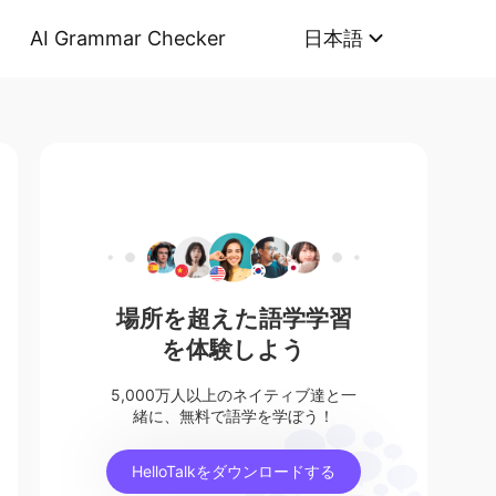
AI Grammar Checker
日本語
場所を超えた語学学習
を体験しよう
5,000万人以上のネイティブ達と一
緒に、無料で語学を学ぼう！
HelloTalkをダウンロードする