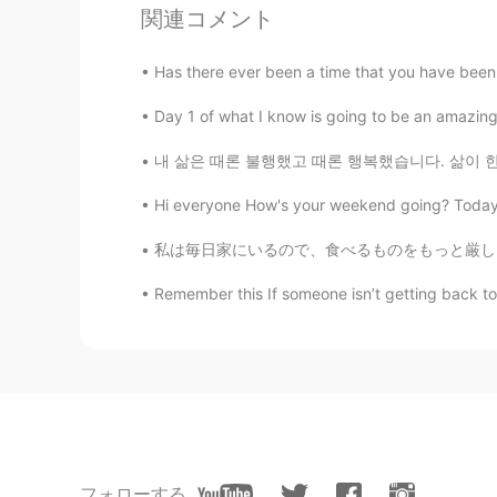
関連コメント
EN
KR
@ギリさん
저도 아직 배울 게 많지
Has there ever been a time that you have been s
올리
Day 1 of what I know is going to be an amazing 
EN
KR
‪내 삶은 때론 불행했고 때론 행복했습니다. 삶이 한낱 꿈에 불과하다지만 그럼
@김승범
You have a valid point :)
numbers, because they have a real 
Hi everyone How's your weekend going? Today m
resources are certainly important fo
important, but I just wanted to ex
私は毎日家にいるので、食べるものをもっと厳しくする必要があると思いました。健康的なスナッ
important and there can be better
Remember this If someone isn’t getting back to yo
올리
EN
KR
@Jaewon Cho
정말 좋은 말씀입니다
다르다는 게 신기하고 언어를 공부하
😁
フォローする