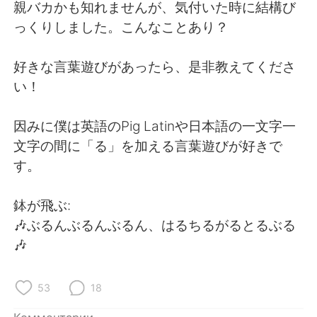
Deutsch
日本語
親バカかも知れませんが、気付いた時に結構び
っくりしました。こんなことあり？
한국어
ไทย
好きな言葉遊びがあったら、是非教えてくださ
Indonesia
Italiano
い！
Türkçe
Tiếng Việt
因みに僕は英語のPig Latinや日本語の一文字一
文字の間に「る」を加える言葉遊びが好きで
Português
す。
鉢が飛ぶ:
🎶ぶるんぶるんぶるん、はるちるがるとるぶる
🎶
53
18