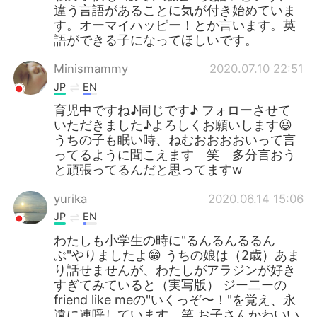
違う言語があることに気が付き始めていま
す。オーマイハッピー！とか言います。英
語ができる子になってほしいです。
Minismammy
2020.07.10 22:51
JP
EN
育児中ですね♪同じです♪ フォローさせて
いただきました♪よろしくお願いします😃
うちの子も眠い時、ねむおおおおいって言
ってるように聞こえます 笑 多分言おう
と頑張ってるんだと思ってますw
yurika
2020.06.14 15:06
JP
EN
わたしも小学生の時に"るんるんるるん
ぶ"やりましたよ😁 うちの娘は（2歳）あま
り話せませんが、わたしがアラジンが好き
すぎてみていると（実写版） ジー二ーの
friend like meの"いくっぞ〜！"を覚え、永
遠に連呼しています。笑 お子さんかわいい