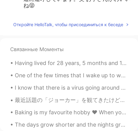
ね😝
Megumi 𓅫
2019.08.18 03:24
Откройте HelloTalk, чтобы присоединиться к беседе
JP
EN
お子様は、きっと日本語上手になります
ね！成長が楽しみですね☺️❣️
Связанные Моменты
梅子
2019.08.02 08:21
Having lived for 28 years, 5 months and 15 days, I have finally realised that I dislike people. I...
JP
EN
宴会でなんかやってくれと言われた時、日
One of the few times that I wake up to watch the sunrise. Eating acai bowl. 吃早餐. 看日出 朝食を食べる。 日の...
本語の一文字一文字の間に、ラ行を入れ
て、カエルの歌を歌います。😉 かラえレる
I know that there is a virus going around and I just wanted to say stay safe. Stay strong China. ...
ルのロうルたラがラララ🎼
最近話題の「ジョーカー」を観てきたけど、正直評価に悩む作品だった。映像は確かに美しくて、一つ一つのシーンの構成や、物語の流れはしっかりとしている。過去の名作（「タクシードライバー」、「キングオブ...
Tamami
2019.07.24 12:14
Baking is my favourite hobby ❤️ When you know how to bake , life is sure to be sweet 😊✨ # my c...
JP
EN
我が家ではよく息子達を「斬新だね〜！」
The days grow shorter and the nights grow longer. It now gets dark just after 4pm. At least the...
ってほめてます😄親父ギャグって韻を踏む
のを考えるから意外と勉強になりますよ