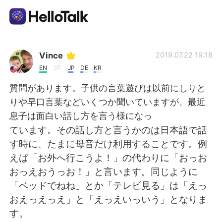
Приложение для Языкового Обмена
Vince
2019.07.22 19:18
EN
JP
DE
KR
AI Grammar Checker
質問があります。子供の言葉遊びは以前にしりと
りや早口言葉などいくつか聞いていますが、最近
Русский
息子は面白い話し方を言う様になっ
ています。その話し方と言うかのは日本語で話
す時に、たまに母音だけ利用することです。例
English
简体中文
えば「お外へ行こうよ！」の代わりに「おっお
おっえおうっお！」と言います。同じように
繁體中文
Español
「ベッドでねね」とか「テレビ見る」は「えっ
おえっえっえ」と「えっえいっいう」となりま
العربية
Français
す。