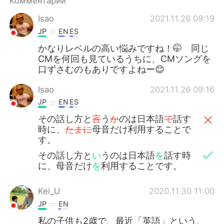
Комментарии
Isao
2021.11.26 09:19
JP
EN
ES
かなりレベルの高い悩みですね！🤭 同じ
CMを何回も見ているうちに、CMソングを
口ずさむのもありですよねー😊
Isao
2021.11.26 09:16
JP
EN
ES
その話し方と
言
う
か
のは日本語
で
話す
時に、
たまに
母音だけ利用することで
す。
その話し方と
い
うのは日本語
を
話す時
に、母音だけ
を
利用することです。
Kei_U
2020.11.30 11:00
JP
EN
私の子供も2歳で、最近「英語」という、