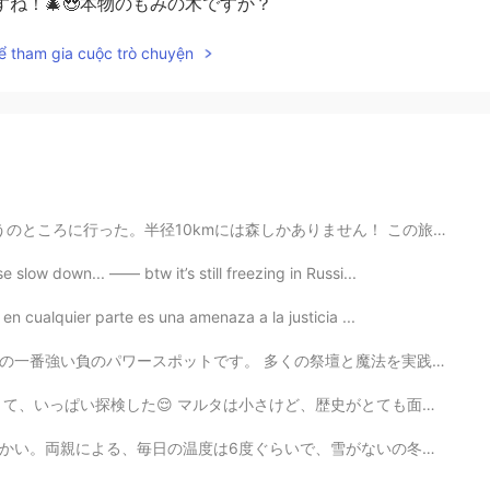
ね！🎄😍本物のもみの木ですか？
ể tham gia cuộc trò chuyện
には森しかありません！ この旅行の理由はチーム仲良くなるのためです。 昔、このところはお金持ちの家族の土地だ...
 slow down... —— btw it’s still freezing in Russi...
 en cualquier parte es una amenaza a la justicia ...
壇と魔法を実践した人々がいます😯 後で正のパワースポットと観光土産通りに行った。伝統的なウクライナ国民服が...
、歴史がとても面白くて、複雑です。ギリシャ、ローマ帝国、アラビア人開拓者、フランス、イタリア、と英国その文化...
雪がないの冬です。ウクライナ人にとって本当に不思議な感じです、バルセロナみたい。。 笑😯 私の携帯で冬の古...