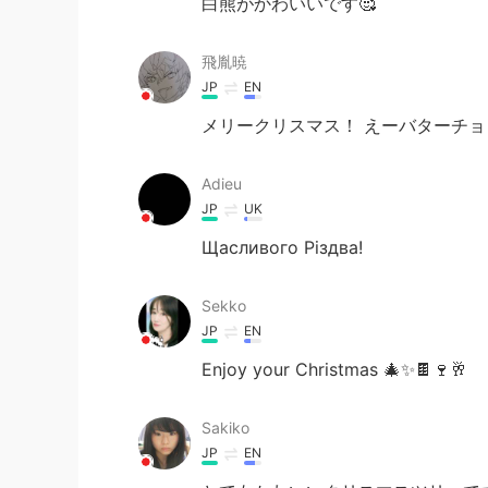
白熊がかわいいです🥰
飛胤暁
JP
EN
メリークリスマス！ えーバターチ
Adieu
JP
UK
Щасливого Різдва!
Sekko
JP
EN
Enjoy your Christmas 🎄✨🍫🍷🥂
Sakiko
JP
EN