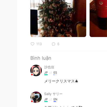
113
6
Bình luận
沙也佳
JP
ES
メリークリスマス🎄
Sally サリー
JP
EN