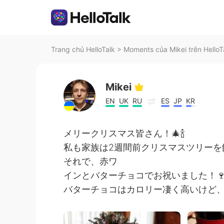
Trang chủ HelloTalk
>
Moments của Mikei trên HelloT
Mikei
EN
UK
RU
ES
JP
KR
メリークリスマス皆さん！🎄🍾
私も家族は2週間前クリスマスツリーを
それで、赤ワ
インとバターチョコでお祝いました！🍷
バターチョコはカロリー凄く高いけど、