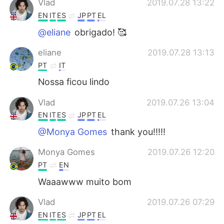
Vlad
2019.07.28 13:22
EN
IT
ES
JP
PT
EL
@eliane
obrigado! 🥰
eliane
2019.07.28 13:13
PT
IT
Nossa ficou lindo
Vlad
2019.07.26 13:04
EN
IT
ES
JP
PT
EL
@Monya Gomes
thank you!!!!!
Monya Gomes
2019.07.26 12:20
PT
EN
Waaawww muito bom
Vlad
2019.07.26 07:29
EN
IT
ES
JP
PT
EL