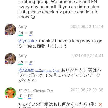
chatting group. We practice JP and EN
every day on a call. If you are interested
in it, please check my profile and let me
know 😊
Amy
2021.06.22 14:44
EN
JP
@yosuke
thanks! I have a long way to go
💪 一緒に頑張りましょう
Amy
2021.06.22 14:41
EN
JP
@ᴀᴢᴜᴍɪ...ₐzᵤₘᵢᵢₛₘ.cₒₘ
ありがとう！ 実はハ
ワイで取った！先月にハワイでテレワーク
ができた
ᴀᴢᴜᴍɪ...ₐzᵤₘᵢᵢₛₘ.cₒₘ
2021.06.22 09:38
JP
DE
たいていの訓練はもし何かあったら (例: