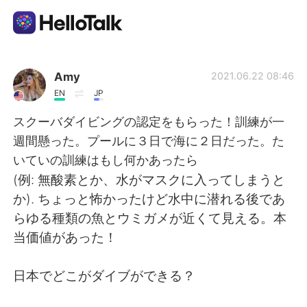
언어 교환 앱
Amy
2021.06.22 08:46
EN
JP
AI Grammar Checker
スクーバダイビングの認定をもらった！訓練が一
週間懸った。プールに３日で海に２日だった。た
한국어
いていの訓練はもし何かあったら
(例: 無酸素とか、水がマスクに入ってしまうと
か). ちょっと怖かったけど水中に潜れる後であ
English
简体中文
らゆる種類の魚とウミガメが近くて見える。本
当価値があった！
繁體中文
Español
日本でどこがダイブができる？
العربية
Français