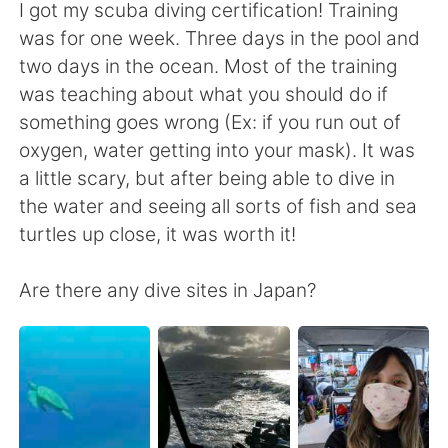
Deutsch
日本語
I got my scuba diving certification! Training
was for one week. Three days in the pool and
Русский
ไทย
two days in the ocean. Most of the training
was teaching about what you should do if
Indonesia
Italiano
something goes wrong (Ex: if you run out of
oxygen, water getting into your mask). It was
Türkçe
Tiếng Việt
a little scary, but after being able to dive in
the water and seeing all sorts of fish and sea
Português
turtles up close, it was worth it!
Are there any dive sites in Japan?