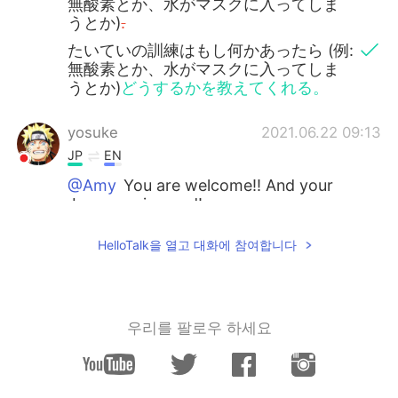
無酸素とか、水がマスクに入ってしま
うとか)
.
たいていの訓練はもし何かあったら (例:
無酸素とか、水がマスクに入ってしま
うとか)
どうするかを教えてくれる。
yosuke
2021.06.22 09:13
JP
EN
@Amy
You are welcome!! And your
Japanese is good!
Jhon Chan Fabian Ngatung
2021.06.22 08:58
HelloTalk을 열고 대화에 참여합니다
ID
EN
Is good.... Friend...
우리를 팔로우 하세요
Jhon Chan Fabian Ngatung
2021.06.22 08:57
ID
EN
Sugoi...