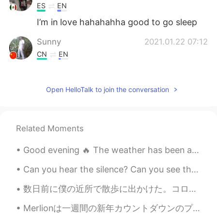
ES
EN
I’m in love hahahahha good to go sleep
Sunny
2021.01.22 07:12
CN
EN
好听
金龙
2021.01.22 07:07
Open HelloTalk to join the conversation
CN
EN
天籁之音👍
Related Moments
Andrea
2021.01.22 07:07
Good evening 🔥 The weather has been amazing ☀️ It’s been sunny and not too hot 😎 It was 73°F (22...
ES
EN
I love it!!
Can you hear the silence? Can you see the dark? Can you fix the broken? Can you feel, can you fee...
makensio
2021.01.22 07:07
数日前に僕の近所で散歩に出かけた。コロナウイルスによって駐車場全部閉鎖されたので海岸で誰もいなかった。バレーボールネットも全部下がられてブランコも閉鎖された。不思議だった。それ以来Los Ang...
ES
EN
Merlionは一週間の新年カウントダウンのプロジェクションマッピングを開催しました。 １５分ごとに5分くらいのprojection mappingして、華麗なマーライオンの姿を変身していまし...
Cantas bien