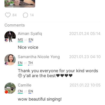
日本語
한국어
Русский
ไทย
84
14
Indonesia
Italiano
Comments
Aiman Syafiq
2021.01.24 05:14
Türkçe
Tiếng Việt
MS
EN
Nice voice
Português
Samantha Nicole Yong
2021.01.23 04:10
EN
TH
Thank you everyone for your kind words
🥺 y'all are the best❤️❤️❤️❤️
Camille
2021.01.22 10:05
CN
EN
wow beautiful singing!