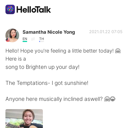
Language Exchange App
Samantha Nicole Yong
2021.01.22 07:05
EN
TH
AI Grammar Checker
Hello! Hope you're feeling a little better today! 🤗
Here is a
English
song to Brighten up your day!
The Temptations- I got sunshine!
简体中文
繁體中文
Anyone here musically inclined aswell? 🤗😂
Español
العربية
Français
Deutsch