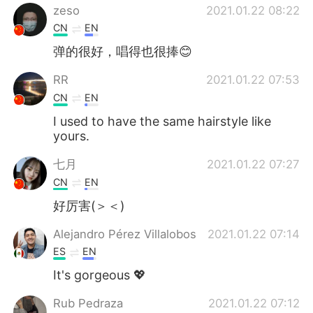
zeso
2021.01.22 08:22
CN
EN
弹的很好，唱得也很捧😊
RR
2021.01.22 07:53
CN
EN
I used to have the same hairstyle like
yours.
七月
2021.01.22 07:27
CN
EN
好厉害(＞＜)
Alejandro Pérez Villalobos
2021.01.22 07:14
ES
EN
It's gorgeous 💖
Rub Pedraza
2021.01.22 07:12