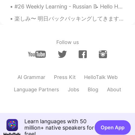
#26 Weekly Learning - Russian 📝 Hello HT friends 😄, Welcome to my weekly learning of 🇰🇷🇯🇵🇷🇺 ❓Qu...
Charlie Diaz.
2021.01.22 07:07
楽しみ〜 明日バックパッキングしてきます！(していきます？) 電波全然なくなるから、また来週話そう！ いい週末を！ it's gonna be so fun! Tomorrow I'll...
ES
DE
You sing wonderfully well.
Luffy_Sonkyungho
2021.01.22 07:06
Follow us
KR
JP
You are so talented.
AI Grammar
Press Kit
HelloTalk Web
Language Partners
Jobs
Blog
About
Learn languages with 50
million+ native speakers for
Open App
free!