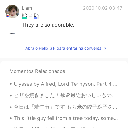
Liam
2020.10.02 03:47
KR
EN
They are so adorable.
健健康康
2020.10.02 03:46
CN
EN
Abra o HelloTalk para entrar na conversa
What a lovely dog! Is she wearing a life
jacket?
Momentos Relacionados
Ulysses by Alfred, Lord Tennyson. Part 4 of 7. This is my son, mine own Telemachus, To...
ピザを焼きました！😄🍕最近おいしいものを作るのを楽しみにしています。さまざまな食べ物を試してみると、人生はもっと楽しくなります。✨今、私はピザを勉強して食べます。ピザは私を勉強からそらすかもしれ...
今日は「端午节」です もち米の餃子粽子を食べて祝います。もち米にさまざまな具材を組み合わせ、竹や葦の葉で包んで蒸します。 お母さんが食べたかったので、有名な粽子のために1時間待ち行列に入れなけれ...
This little guy fell from a tree today. somehow I always end up being a doctor for squirrels. h...