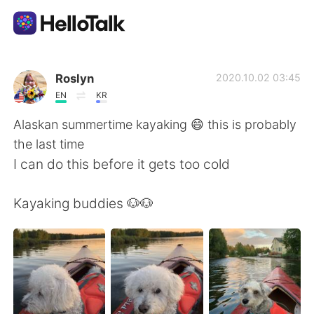
Aplicativo de troca de idioma
Roslyn
2020.10.02 03:45
EN
KR
AI Grammar Checker
Alaskan summertime kayaking 😄 this is probably
the last time
Português
I can do this before it gets too cold
Kayaking buddies 🐶🐶
English
简体中文
繁體中文
Español
العربية
Français