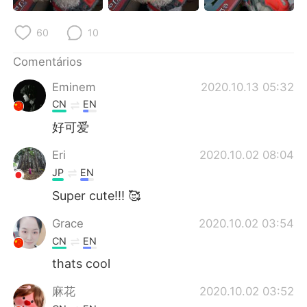
Deutsch
日本語
60
10
한국어
Русский
Comentários
ไทย
Indonesia
Eminem
2020.10.13 05:32
CN
EN
Italiano
Türkçe
好可爱
Tiếng Việt
Eri
2020.10.02 08:04
JP
EN
Super cute!!! 🥰
Grace
2020.10.02 03:54
CN
EN
thats cool
麻花
2020.10.02 03:52