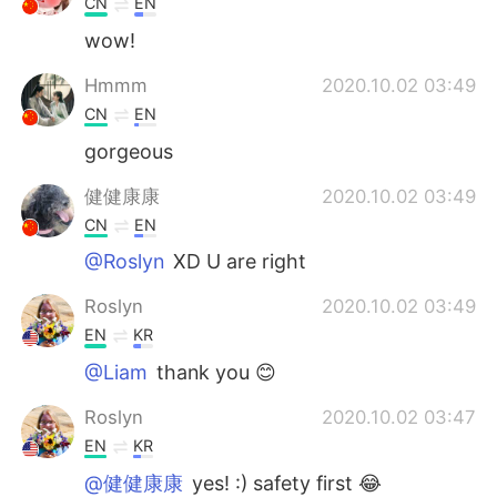
CN
EN
wow!
Hmmm
2020.10.02 03:49
CN
EN
gorgeous
健健康康
2020.10.02 03:49
CN
EN
@Roslyn
XD U are right
Roslyn
2020.10.02 03:49
EN
KR
@Liam
thank you 😊
Roslyn
2020.10.02 03:47
EN
KR
@健健康康
yes! :) safety first 😂