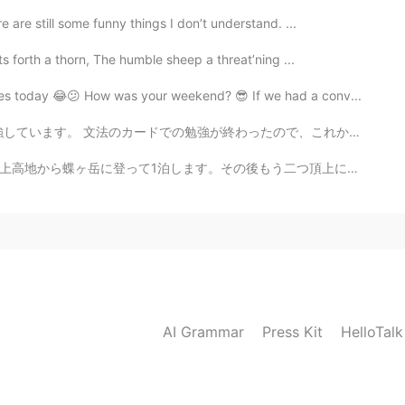
 are still some funny things I don’t understand. ...
s forth a thorn, The humble sheep a threat’ning ...
ges today 😂😕 How was your weekend? 😎 If we had a conv...
たので、これから文章のあらすじを書くと言う勉強をし始めます。 外はまだ暗くいですね。その上に、気温が低くて...
う二つ頂上に登ります。お天気がいいといいです。アルプスでハイキングが本当に好きです！でも、時々いいお天気は...
AI Grammar
Press Kit
HelloTal