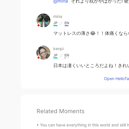
@mina
それより枕がやばかった! 硬
mina
JP
EN
マットレスの薄さ😂！！体痛くな
kenpi
JP
EN
日本は凄くいいところだよね！きれ
Open HelloTal
Related Moments
You can have everything in this world and still h