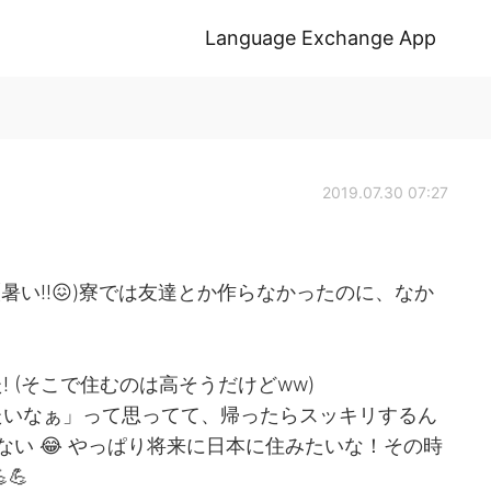
Language Exchange App
2019.07.30 07:27
暑い!!😖)寮では友達とか作らなかったのに、なか
 (そこで住むのは高そうだけどww)
たいなぁ」って思ってて、帰ったらスッキリするん
ない 😂 やっぱり将来に日本に住みたいな！その時
💪