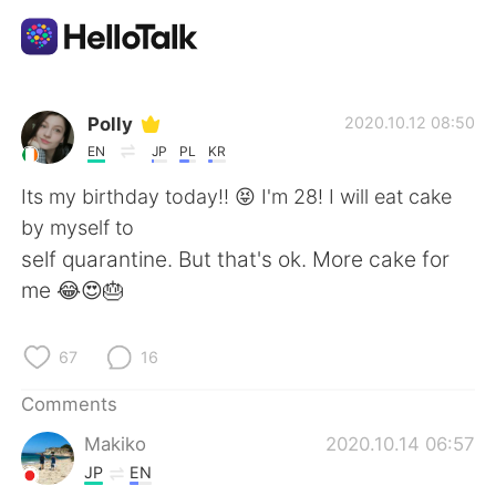
Language Exchange App
Polly
2020.10.12 08:50
EN
JP
PL
KR
AI Grammar Checker
Its my birthday today!! 😝 I'm 28! I will eat cake
by myself to
English
self quarantine. But that's ok. More cake for
me 😂😍🎂
简体中文
繁體中文
67
16
Español
العربية
Comments
Makiko
2020.10.14 06:57
Français
Deutsch
JP
EN