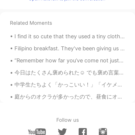
Prin ปริน パリン
2020.10.12 09:42
TH
EN
Related Moments
🍰🎂🍰🎂
I find it so cute that they used a tiny clothes pin to hold up a 🌿 on the side of my cocktail 🍹 lol.
Anna
2020.10.12 09:20
TH
EN
Filipino breakfast. They've been giving us larger portions because we are the only guests in thi...
HBD beautiful Polly
“Remember how far you’ve come not just how far you have to go” 今日、掃除をしていたら、私が日本で初めて買った本が出てきました。 ...
Souta
2020.10.12 09:04
今日はたくさん褒められた☺️ でも褒め言葉止めどないし恥ずかしさで死にそうだった。 褒められると嬉しいけどとても恥ずかしいしなにを返事すればいいかわからない。褒め言葉で返事したら誠意に感じない。...
JP
EN
中学生たちよく「かっこいい！」「イケメン！」って褒めてくれてるが、ただ「目が大きい」や「目の色が緑」という人あんまり遭遇してないので、おそらく誰でも同じことを言うだろう笑 まぁ、自信がない僕は...
Happy birthday to you🎂🎉
庭からのオクラが多かったので、昼食にオクラで何か作りたかった There was a lot of okra from the garden, so for lunch I wanted to ...
Singingi
2020.10.12 09:00
KR
EN
Happy enjoy for your day!!!!🥳
Follow us
Pu_pe
2020.10.12 08:58
TH
EN