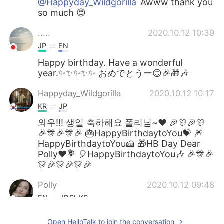
@Happyday_Wildgorilla
Awww thank you
so much 😍
.....
2020.10.12 10:39
JP
EN
Happy birthday. Have a wonderful
year.✨✨✨✨✨ おめでとうー😊🎉🎁🎶
Happyday_Wildgorilla
2020.10.12 10:17
KR
JP
와우!!! 생일 축하해요 폴리님~♥ 🎉🎊🎉🎊
🎉🎊🎉🎊🎉 🎂HappyBirthdaytoYou💝 🎆
HappyBirthdaytoYou🍰 🎁HB Day Dear
Polly♥💐 🎈HappyBirthdaytoYou🎶 🎉🎊🎉
🎊🎉🎊🎉🎊🎉
Polly
2020.10.12 09:48
EN
JP
PL
KR
Thank you all so much! ❤
Open HelloTalk to join the conversation