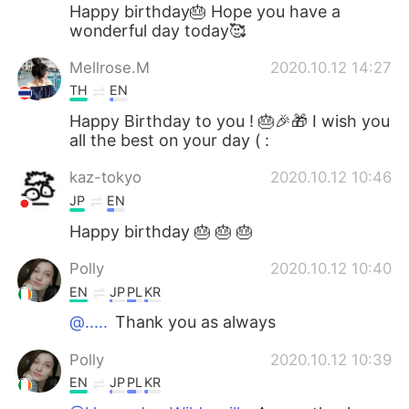
日本語
한국어
Happy birthday🎂 Hope you have a
wonderful day today🥰
Русский
ไทย
Mellrose.M
2020.10.12 14:27
TH
EN
Indonesia
Italiano
Happy Birthday to you ! 🎂🎉🎁 I wish you
all the best on your day ( :
Türkçe
Tiếng Việt
kaz-tokyo
2020.10.12 10:46
Português
JP
EN
Happy birthday 🎂 🎂 🎂
Polly
2020.10.12 10:40
EN
JP
PL
KR
@.....
Thank you as always
Polly
2020.10.12 10:39
EN
JP
PL
KR