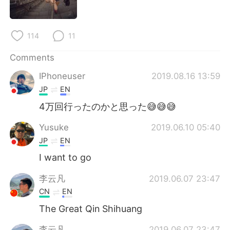
日本語
한국어
Русский
ไทย
114
11
Indonesia
Italiano
Comments
IPhoneuser
2019.08.16 13:59
Türkçe
Tiếng Việt
JP
EN
Português
4万回行ったのかと思った😅😅😅
Yusuke
2019.06.10 05:40
JP
EN
I want to go
李云凡
2019.06.07 23:47
CN
EN
The Great Qin Shihuang
李云凡
2019.06.07 23:47