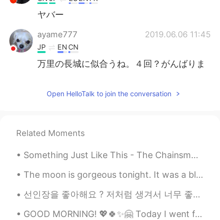
ヤバー
ayame777
2019.06.06 11:45
JP
EN
CN
万里の長城に似合うね。４回？がんばりま
したね。
Tadashi
2019.06.06 11:35
Open HelloTalk to join the conversation
JP
EN
凄い絶景写真🤩‼️
Related Moments
Hαɳα
2019.06.06 11:31
Something Just Like This - The Chainsmokers/Coldplay I'm sorry I haven't been posting moments f...
JP
EN
すごーい😳✨✨✨ そして、ステキな写真😊
The moon is gorgeous tonight. It was a blood moon in the beginning. Now it's back to normal. All...
선인장을 좋아해요 ? 저처럼 생겨서 너무 좋은 것 같아요. 따끔따끔하지만, 그 안에 생기가 있어요 🌵🌵🌵 サボテンは好きですか？ 私に似ているので気に入っていると思います。 ちく...
GOOD MORNING! 💖🍀✨🤗 Today I went for a ride. 🚴🚴‍♀️ It's a good way to start the day 😄 Have a gr...