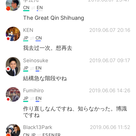
CN
EN
The Great Qin Shihuang
KEN
2019.06.07 20:16
JP
CN
我去过一次。想再去
Seinosuke
2019.06.07 09:17
JP
EN
結構急な階段やね
Fumihiro
2019.06.06 14:26
JP
EN
作り直しなんですね、知らなかった。博識
ですね
Black13Park
2019.06.06 11:52
CN
JP
ES
EN
FR