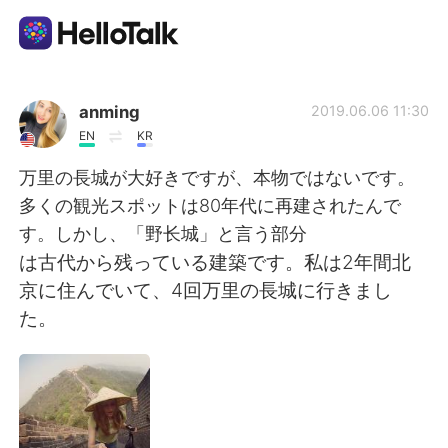
Language Exchange App
anming
2019.06.06 11:30
EN
KR
AI Grammar Checker
万里の長城が大好きですが、本物ではないです。
多くの観光スポットは80年代に再建されたんで
English
す。しかし、「野长城」と言う部分
は古代から残っている建築です。私は2年間北
京に住んでいて、4回万里の長城に行きまし
简体中文
繁體中文
た。
Español
العربية
Français
Deutsch