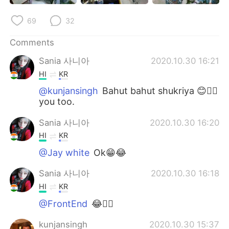
69
32
Comments
Sania 사니아
2020.10.30 16:21
HI
KR
@kunjansingh
Bahut bahut shukriya 😊✌🏻
you too.
Sania 사니아
2020.10.30 16:20
HI
KR
@Jay white
Ok😁😂
Sania 사니아
2020.10.30 16:18
HI
KR
@FrontEnd
😂✌🏻
kunjansingh
2020.10.30 15:37