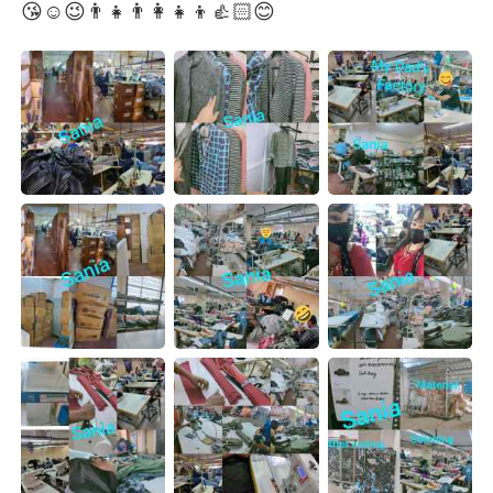
😘☺️😉👨‍👧👨‍👩‍👧‍👦👍🏻😊