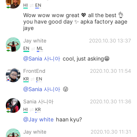
HI
EN
Wow wow wow great 💖 all the best 👌
you have good day ✨ apka factory aage
jaye
Jay white
2020.10.30 13:37
EN
ML
@Sania 사니아
cool, just asking😁
FrontEnd
2020.10.30 11:54
KR
EN
@Sania 사니아
😜
Sania 사니아
2020.10.30 11:36
HI
KR
@Jay white
haan kyu?
Jay white
2020.10.30 11:31