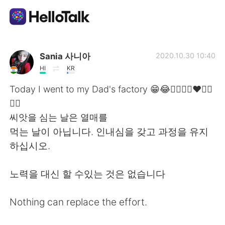
Language Exchange App
Sania 사니아
2020.10.30 10:40
HI
KR
AI Grammar Checker
Today I went to my Dad's factory 😁😂✌🏻👍🏻❤️💙💜
💞🤗
English
씨앗을 심는 날은 열매를
먹는 날이 아닙니다. 인내심을 갖고 과정을 유지
하십시오.
简体中文
繁體中文
노력을 대신 할 수있는 것은 없습니다
Español
العربية
Nothing can replace the effort.
Français
Deutsch