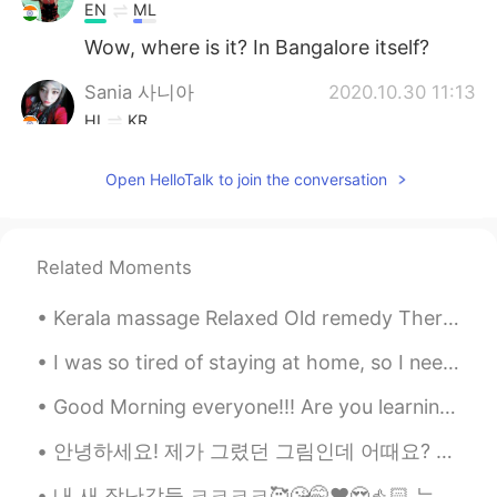
EN
ML
Wow, where is it? In Bangalore itself?
Sania 사니아
2020.10.30 11:13
HI
KR
@Hong
고마워요 내 마음 🤗😉☺️💞yea it is.
Open HelloTalk to join the conversation
Hong
2020.10.30 11:11
KR
EN
씨앗을 심는 날은 열매를 먹는 날이 아닙니
Related Moments
다. Wow...Sania! It is awsome. 😳
Kerala massage Relaxed Old remedy Therapy massage ☺️😉🤤✌🏻👍🏻❤️💆💜 I found this cute puppy at mass...
Sania 사니아
2020.10.30 11:10
I was so tired of staying at home, so I need a time from this covid situation and want to spend t...
HI
KR
@Andrea
오케이.
Good Morning everyone!!! Are you learning english or looking for a language partner?? Maybe we...
Andrea
2020.10.30 11:00
안녕하세요! 제가 그렸던 그림인데 어때요? ☺️ 한국어 글은 인스타그램에서 ‘@lii_byel’이라는 분의 프로파일에서 봤습니다! 😊 그리고 제가 이 포스트에서 이 글을 영어...
KR
EN
내 새 장난감들 ㅋㅋㅋㅋ🥰😘🤭❤️😍👍🏻 누가 데드 리프트를 좋아하는가? 얼마나 들 수 있어요? Who else like lifting? How much you can li...