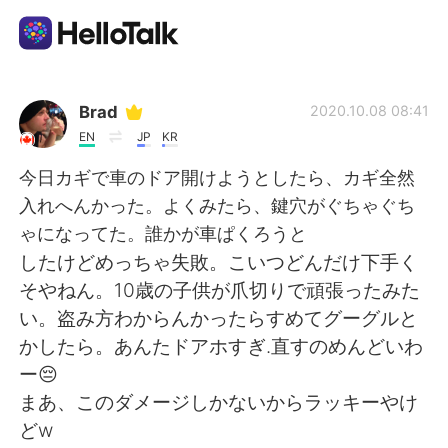
語学交換アプリ
Brad
2020.10.08 08:41
EN
JP
KR
AI Grammar Checker
今日カギで車のドア開けようとしたら、カギ全然
入れへんかった。よくみたら、鍵穴がぐちゃぐち
日本語
ゃになってた。誰かが車ぱくろうと
したけどめっちゃ失敗。こいつどんだけ下手く
そやねん。10歳の子供が爪切りで頑張ったみた
English
简体中文
い。盗み方わからんかったらすめてグーグルと
かしたら。あんたドアホすぎ.直すのめんどいわ
繁體中文
Español
ー😔
まあ、このダメージしかないからラッキーやけ
العربية
Français
どw