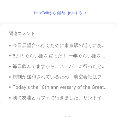
HelloTalkから会話に参加する
関連コメント
今日展望台へ行くために東京駅の近くにあるビルに３軒入ってみました。😊新丸の内ビルの7階に素敵なテラスがありました。🌳☕️🏙それから、隣の丸の内ビルに入ったけど、展望台が閉まっていました。🤔最後に...
6万円ぐらい服を買った！ 一年ぐらい服を買えなかったから。😂😂 ユニクロが好きです。デザインは簡単で派手でもない。It's very comfortable! 😁😁👍 ワンチャンを持ってくる...
毎日飲んでますから、スーパーに行ったとき、いっぱい買いました。😎 Mt.Rainierのカフェラッテが大好きになってて、それを飲みたくなるたびに、コンビに行って、買ってますが、毎日飲んでしまっ...
規制が緩和されているため、航空会社はフライトを追加しています。 日本への旅行を楽しみにしています。 The airlines are adding more flights as there ...
Today's the 10th anniversary of the Great East Japan Earthquake. My heart goes out to all the vic...
朝に友達とカフェに行きました。サンドイッチを食べました。美味しかったです！友達はクレッサントを食べました。 シベリアですべてが安いです。私のサンドイッチはいくら1ドルでした。私の友達のくレッサ...