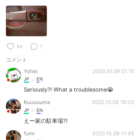
Deutsch
한국어
Русский
ไทย
Indonesia
Italiano
64
7
Türkçe
Tiếng Việt
コメント
Português
Yohei
2020.10.09 01:15
JP
EN
Seriously?! What a troublesome😭
Kuuuuuma
2020.10.08 19:35
JP
EN
えー家の駐車場⁈
fumi
2020.10.08 11:45