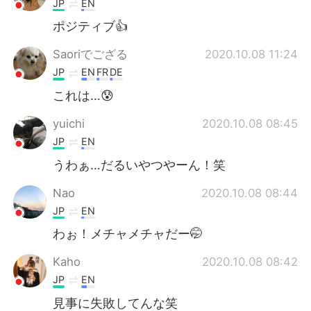
JP
EN
ポジティブ👍
Saoriでござる
2020.10.08 11:24
JP
EN
FR
DE
これは…😰
yuichi
2020.10.08 08:45
JP
EN
うわぁ…だるいやつやーん！笑
Nao
2020.10.08 08:44
JP
EN
わぉ！メチャメチャだー🤭
Kaho
2020.10.08 08:42
JP
EN
見事に失敗してんな笑