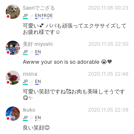
Saoriでござる
2020.11.06 00:23
JP
EN
FR
DE
可愛い💕 パパも頑張ってエクササイズして
お疲れ様です☺️
美好 miyoshi
2020.11.05 22:50
JP
EN
Awww your son is so adorable 😭🧡
𝕞𝕚𝕟𝕒
2020.11.05 22:46
JP
EN
可愛い笑顔ですね🥰お肉も美味しそうです
😋✨
Ikuko
2020.11.05 22:39
JP
EN
良い笑顔😊