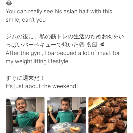
Deutsch
한국어
😂
You can really see his asian half with this
Русский
ไทย
smile, can’t you
Indonesia
Italiano
ジムの後に、私の筋トレの生活のためお肉をい
っぱいバーベキューで焼いた😆 💪🏻 🥩
Türkçe
Tiếng Việt
After the gym, I barbecued a lot of meat for
my weightlifting lifestyle
Português
すぐに週末だ！
It’s just about the weekend!