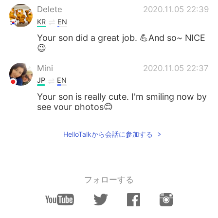
Delete
2020.11.05 22:39
KR
EN
Your son did a great job. 💪And so~ NICE
😉
Mini
2020.11.05 22:37
JP
EN
Your son is really cute. I'm smiling now by
see your photos😊
HelloTalkから会話に参加する
フォローする