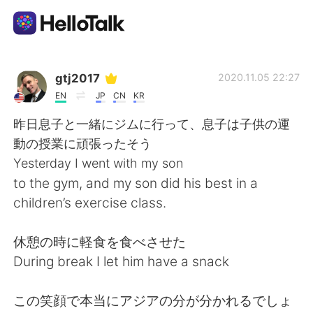
語学交換アプリ
gtj2017
2020.11.05 22:27
EN
JP
CN
KR
AI Grammar Checker
昨日息子と一緒にジムに行って、息子は子供の運
動の授業に頑張ったそう
日本語
Yesterday I went with my son
to the gym, and my son did his best in a
children’s exercise class.
English
简体中文
休憩の時に軽食を食べさせた
繁體中文
Español
During break I let him have a snack
العربية
Français
この笑顔で本当にアジアの分が分かれるでしょ