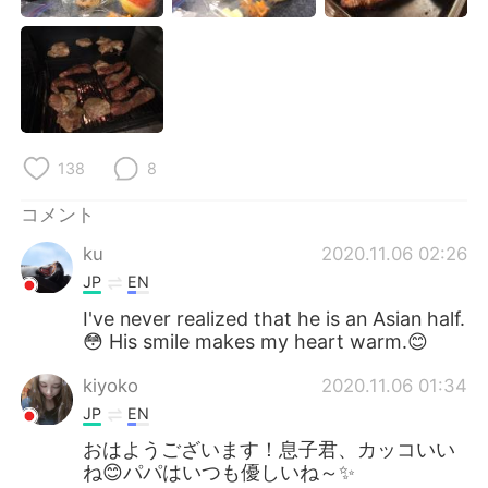
138
8
コメント
ku
2020.11.06 02:26
JP
EN
I've never realized that he is an Asian half.
😳 His smile makes my heart warm.😊
kiyoko
2020.11.06 01:34
JP
EN
おはようございます！息子君、カッコいい
ね😊パパはいつも優しいね～✨