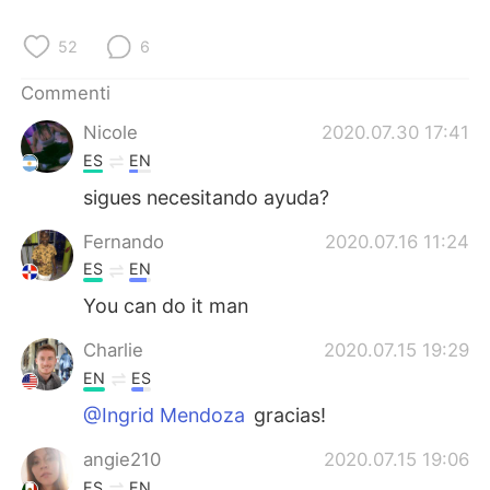
Deutsch
日本語
52
6
한국어
Русский
Commenti
ไทย
Indonesia
Nicole
2020.07.30 17:41
ES
EN
Türkçe
Tiếng Việt
sigues necesitando ayuda?
Português
Fernando
2020.07.16 11:24
ES
EN
You can do it man
Charlie
2020.07.15 19:29
EN
ES
@Ingrid Mendoza
gracias!
angie210
2020.07.15 19:06
ES
EN