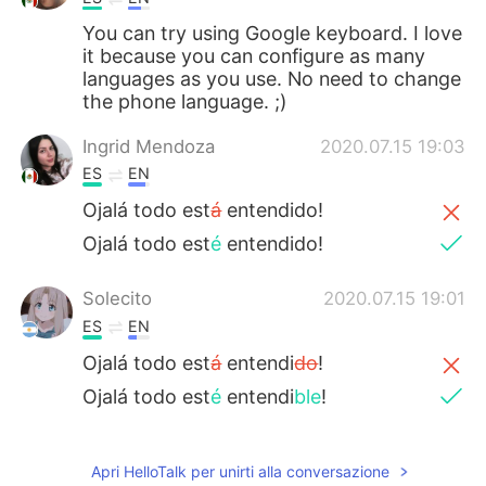
You can try using Google keyboard. I love
it because you can configure as many
languages as you use. No need to change
the phone language. ;)
Ingrid Mendoza
2020.07.15 19:03
ES
EN
Ojalá todo est
á
entendido!
Ojalá todo est
é
entendido!
Solecito
2020.07.15 19:01
ES
EN
Ojalá todo est
á
entendi
do
!
Ojalá todo est
é
entendi
ble
!
Apri HelloTalk per unirti alla conversazione