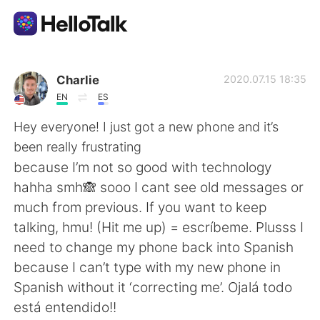
App di scambio linguistico
Charlie
2020.07.15 18:35
EN
ES
AI Grammar Checker
Hey everyone! I just got a new phone and it’s
been really frustrating
Italiano
because I’m not so good with technology
hahha smh🙈 sooo I cant see old messages or
much from previous. If you want to keep
English
简体中文
talking, hmu! (Hit me up) = escríbeme. Plusss I
need to change my phone back into Spanish
繁體中文
Español
because I can’t type with my new phone in
Spanish without it ‘correcting me’. Ojalá todo
العربية
Français
está entendido!!