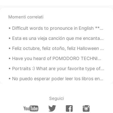
Momenti correlati
Difficult words to pronounce in English *** America accent *** Comfortable ("comfterble") Brewe...
Esta es una vieja canción que me encantaba escuchar en la universidad. Lo olvidé hasta hoy. La ca...
Feliz octubre, feliz otoño, feliz Halloween !!! Si estamos en pleno octubre, debe ser la hora de...
Have you heard of POMODORO TECHNIQUE? It is one of the most popular time management method that ...
Portraits :) What are your favorite type of photos to take? Can someone help me translate this...
No puedo esperar poder leer los libros en español de la biblioteca! Por ahora leeré libros de la ...
Seguici