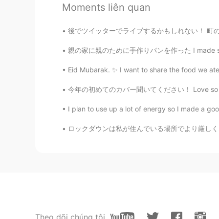
Moments liên quan
oh cool!
後でツイッターでライブするかもしれない！ 町のイベントがある クレイジーデーと呼んでい
roo
親の家に親のために手作りパンを作った I made some homemade bre
JP
EN
Eid Mubarak. ✨ I want to share the food we ate to
じゃあ…ohh cool😂
今年の初めてのカバー聞いてください！ Love so sweet - 嵐 🌻🌻🌻 嵐
Rie
JP
EN
I plan to use up a lot of energy so I made a goo
Oh cool 😶
ロックダウンは私が住んでいる場所でより厳しくなっています。 4月末まで延長されます。 また
아키
JP
KR
oh cool
Natsuki
Theo dõi chúng tôi
JP
EN