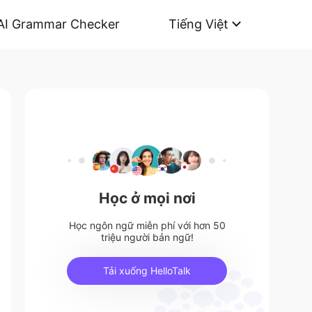
AI Grammar Checker
Tiếng Việt
Học ở mọi nơi
Học ngôn ngữ miễn phí với hơn 50
triệu người bản ngữ!
Tải xuống HelloTalk