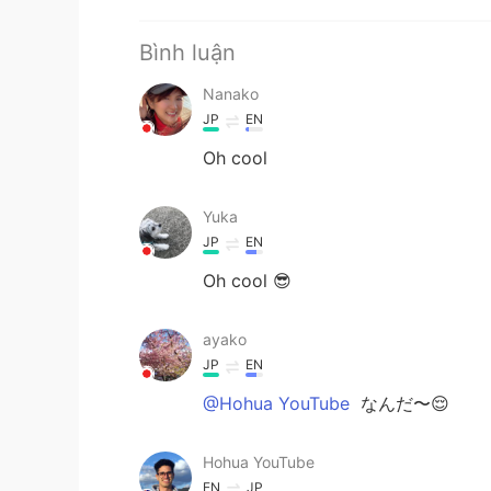
Bình luận
Nanako
JP
EN
Oh cool
Yuka
JP
EN
Oh cool 😎
ayako
JP
EN
@Hohua YouTube
なんだ〜😌
Hohua YouTube
EN
JP