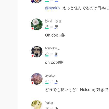
@ayako
えっと住んでるのは日本になる
沙樹 さき
JP
FR
Oh cool!😂
tomoko._.
JP
EN
oh cool😅
ayako
JP
EN
どうでも良いけど、Nelsonが好き
Yuko
JP
EN