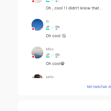
Oh , cool ! I didn't know that .
Ih
JP
EN
Oh cool 🤔
Mico
JP
EN
Oh cool😁
saho
JP
KR
Mở HelloTalk đ
oh,cool😂😂
Remi
JP
EN