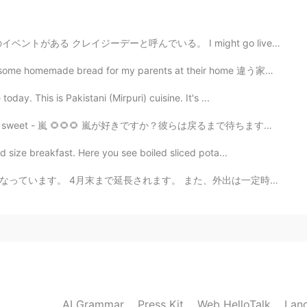
る。 I might go live on Twitter later! There is a town e...
2020.04.28 13:34
ad for my parents at their home 違う家の台所を使う時に料理を作ることがち...
day. This is Pakistani (Mirpuri) cuisine. It's ...
が好きですか？彼らは戻るまで待ちます。ファンとして彼らの長年活動はすごくありがたいです。彼らに今までありがと...
2020.04.28 13:33
d size breakfast. Here you see boiled sliced pota...
、外出は一定時間しかできません。 このウイルスがすぐになくなることを祈ります。🚫🦠🙏🙏🙏 The l...
2020.04.28 13:32
2020.04.28 13:28
AI Grammar
Press Kit
Web HelloTalk
Lan