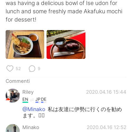
Deutsch
日本語
was having a delicious bowl of Ise udon for
lunch and some freshly made Akafuku mochi
한국어
Русский
for dessert!
ไทย
Indonesia
Türkçe
Tiếng Việt
Português
52
9
Commenti
Riley
2020.04.16 15:44
EN
JP
DE
@Minako
私は友達に伊勢に行くのを勧め
ます。👍🏻
Minako
2020.04.16 12:52