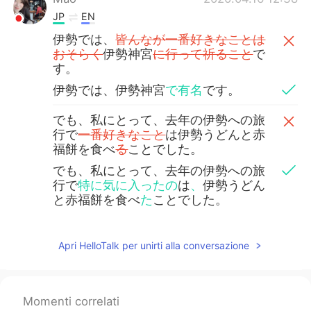
JP
EN
伊勢では、
皆んなが一番好きなことは
おそらく
伊勢神宮
に行って祈ること
で
す。
伊勢では、伊勢神宮
で有名
です。
でも、私にとって、去年の伊勢への旅
行で
一番好きなこと
は伊勢うどんと赤
福餅を食べ
る
ことでした。
でも、私にとって、去年の伊勢への旅
行で
特に気に入ったの
は
、
伊勢うどん
と赤福餅を食べ
た
ことでした。
lily
2020.04.16 12:36
Apri HelloTalk per unirti alla conversazione
JP
EN
I went there 3weeks ago😻
Momenti correlati
Melvin
2020.04.16 12:33