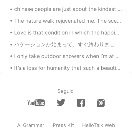
EN
CN
chinese people are just about the kindest humans i have ever had the pleasure to talk with :) 我感...
おいし!
The nature walk rejuvenated me. The scenery was delightful. It was nice to see bamboos and wildfl...
Yuiko
2020.04.16 12:32
Love is that condition in which the happiness of another person is essential to your own. Robert...
JP
EN
おかげ横丁に行きましたか？
バケーションが始まって、すぐ終わりました。悲しいです！！戻りたい😭😭🥲 私の国は２つの島です。トリニダード・トバゴと言う国です。私はトリニダードに住んでいる、だけどトバゴが1番好きです。すごい...
I only take outdoor showers when I’m at my in law’s house. Actually it’s not so bad. I can see th...
It’s a loss for humanity that such a beautiful place was destroyed. I hope Notre Dame can be reb...
Seguici
AI Grammar
Press Kit
HelloTalk Web