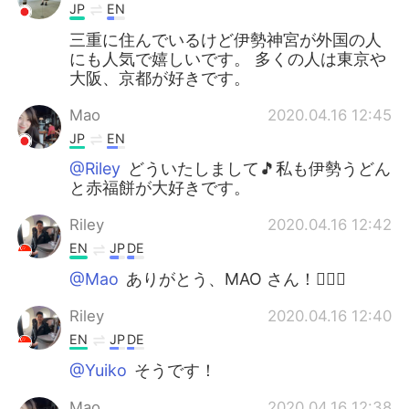
JP
EN
三重に住んでいるけど伊勢神宮が外国の人
にも人気で嬉しいです。 多くの人は東京や
大阪、京都が好きです。
Mao
2020.04.16 12:45
JP
EN
@Riley
どういたしまして🎵私も伊勢うどん
と赤福餅が大好きです。
Riley
2020.04.16 12:42
EN
JP
DE
@Mao
ありがとう、MAO さん！🙇🏻‍♂️
Riley
2020.04.16 12:40
EN
JP
DE
@Yuiko
そうです！
Mao
2020.04.16 12:38