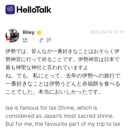
App di scambio linguistico
Riley
2020.04.16 12:31
EN
JP
DE
AI Grammar Checker
伊勢では、皆んなが一番好きなことはおそらく伊
勢神宮に行って祈ることです。伊勢神宮は日本で
Italiano
最も神聖な神社と言われていますよ
ね。でも、私にとって、去年の伊勢への旅行で
一番好きなことは伊勢うどんと赤福餅を食べる
English
简体中文
ことでした。本当においしかったです。
繁體中文
Español
Ise is famous for Ise Shrine, which is
considered as Japan’s most sacred shrine.
العربية
Français
But for me, the favourite part of my trip to Ise