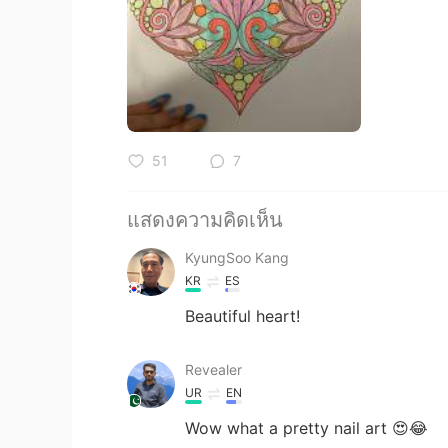
51
7
แสดงความคิดเห็น
KyungSoo Kang
KR
ES
Beautiful heart!
Revealer
UR
EN
Wow what a pretty nail art 😍😂