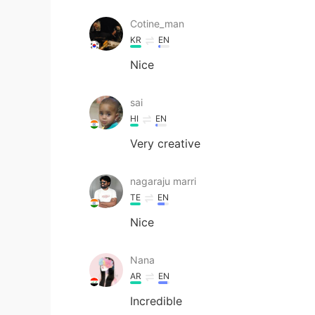
Cotine_man
KR
EN
Nice
sai
HI
EN
Very creative
nagaraju marri
TE
EN
Nice
Nana
AR
EN
Incredible