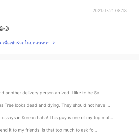
2021.07.21 08:18
😁😜
lk เพื่อเข้าร่วมในบทสนทนา
 another delivery person arrived. I like to be Sa...
s Tree looks dead and dying. They should not have ...
essays in Korean haha! This guy is one of my top mot...
end it to my friends, is that too much to ask fo...