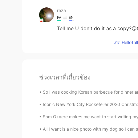
reza
FA
EN
Tell me U don't do it as a copy?😏
เปิด HelloTa
ช่วงเวลาที่เกี่ยวข้อง
So I was cooking Korean barbecue for dinner and
Iconic New York City Rockefeller 2020 Christma
Sam Okyere makes me want to start writing my 
All I want is a nice photo with my dog so I can s