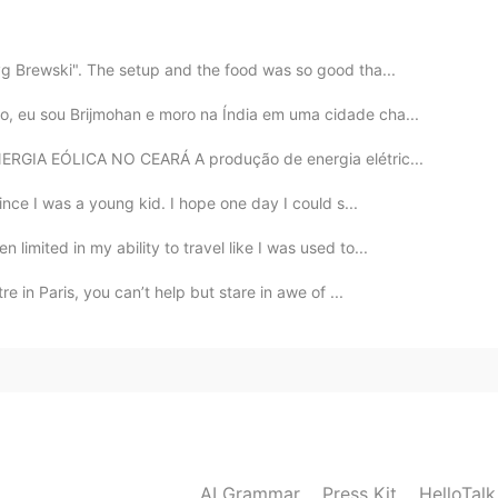
yg Brewski". The setup and the food was so good tha...
, eu sou Brijmohan e moro na Índia em uma cidade cha...
2020.07.07 01:43
ENERGIA EÓLICA NO CEARÁ A produção de energia elétric...
since I was a young kid. I hope one day I could s...
2020.07.07 01:43
imited in my ability to travel like I was used to...
e in Paris, you can’t help but stare in awe of ...
2020.07.07 01:43
2020.07.07 01:42
AI Grammar
Press Kit
HelloTal