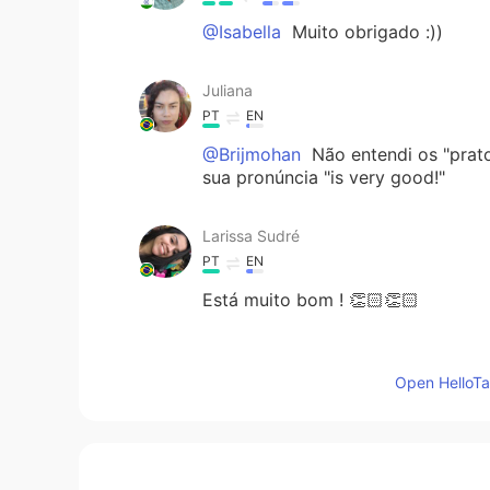
@Isabella
Muito obrigado :))
Juliana
PT
EN
@Brijmohan
Não entendi os "prato
sua pronúncia "is very good!"
Larissa Sudré
PT
EN
Está muito bom ! 👏🏻👏🏻
Carlos Eduardo Macedo
Open HelloTal
PT
EN
@Brijmohan
we're welcome,my frie
Brijmohan