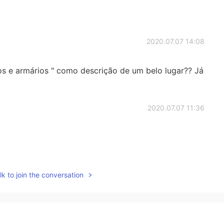
2020.07.07 14:08
s e armários " como descrição de um belo lugar?? Já
2020.07.07 11:36
2020.07.07 01:43
k to join the conversation
nd this is a paradise, congrats
2020.07.07 01:43