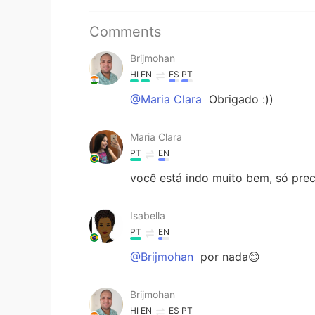
Comments
Brijmohan
HI
EN
ES
PT
@Maria Clara
Obrigado :))
Maria Clara
PT
EN
você está indo muito bem, só pre
Isabella
PT
EN
@Brijmohan
por nada😊
Brijmohan
HI
EN
ES
PT