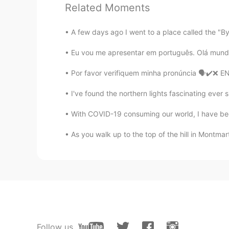
Related Moments
HI
EN
ES
PT
@Thalyta
Muito obrigado!
A few days ago I went to a place called the "B
Eu vou me apresentar em português. Olá mundo
Brijmohan
HI
EN
ES
PT
Por favor verifiquem minha pronúncia 🗣️✔️❌ 
@Carol
Muito obrigado!
I've found the northern lights fascinating ever 
Brijmohan
With COVID-19 consuming our world, I have been l
HI
EN
ES
PT
As you walk up to the top of the hill in Montmartr
@Isabella
Yes please :)
Brijmohan
HI
EN
ES
PT
@Val @Mari
Obrigado amiga :)
Brijmohan
Follow us