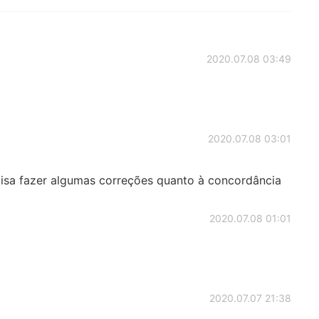
2020.07.08 03:49
2020.07.08 03:01
cisa fazer algumas correções quanto à concordância
2020.07.08 01:01
2020.07.07 21:38