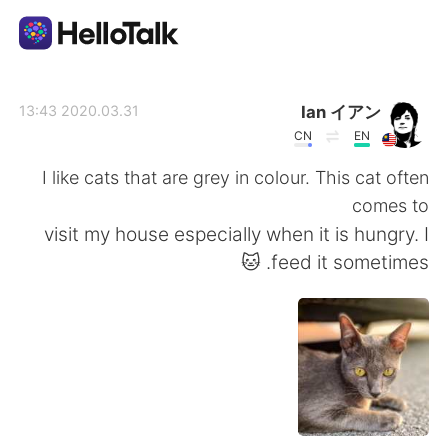
تطبيق تبادل اللغة
Ian イアン
2020.03.31 13:43
CN
EN
AI Grammar Checker
I like cats that are grey in colour. This cat often
comes to
العربية
visit my house especially when it is hungry. I
feed it sometimes. 🐱
English
简体中文
繁體中文
Español
Français
Deutsch