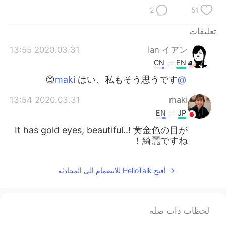
日本語
한국어
2
51
Русский
ไทย
تعليقات
2020.03.31 13:55
Ian イアン
Indonesia
Italiano
CN
EN
Türkçe
Tiếng Việt
はい、私もそう思うです😊
@maki
2020.03.31 13:54
maki
Português
EN
JP
It has gold eyes, beautiful..! 黄金色の目が
綺麗ですね！
افتح HelloTalk للانضمام الى المحادثة
لحظات ذات صله