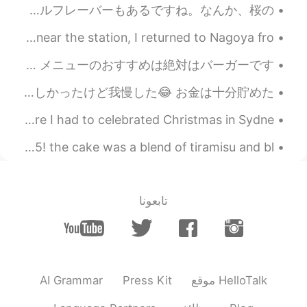
皆さん、ヨックモックはどれが一番好き？ 最後にほとんどすべてヨックモックのフレーバーをやってみた！全部美味しかったけど、一番好きのはマカダミアです。シーズナルフレーバーもあるですね。なんか、桜の...
After buying things and having the last meal at a shop near the station, I returned to Nagoya fro...
The Baboon House, Malacca, Malaysia. ここはムラカで有名なカフェです。カフェの環境は良いよですから、休憩に最適。 メニューのおすすめは絶対はバーガーです。...
久しぶりに日本語でモーメントを書いた！ 私はヨーロッパ大学院で留学するために２年半ぐらい英語教師としてランゲージセンターで働いた スケジュールはめっちゃ厳しかったけど我慢した😂 お金は十分貯めた...
This is a throwback picture of an unprecedented time where I had to celebrated Christmas in Sydne...
I turned 22 today! 🌸🤗 with my cousin! haha who turned 25! the cake was a blend of tiramisu and bl...
تابعونا
AI Grammar
Press Kit
موقع HelloTalk