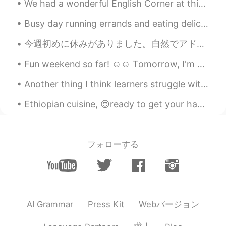
We had a wonderful English Corner at this Beijing Roast Duck restaurant today. Fun, fun fun and g...
lmalaal
2020.08.11 20:07
Busy day running errands and eating delicious food. The dogs love car rides. the weather this mor...
AR
JP
Crwassa
今週初めに休みがありました。自然でアドベンチャーしたかったですからタンボリーン山に運転しました。滝がある国立公園が見つけました。降るルートは短いでした。展望台から下方にロックプールをみられました...
Miraculous Sign
2020.08.11 20:03
Fun weekend so far! ☺☺ Tomorrow, I'm gonna do chores and study 😭😭 これまでのところ楽しい週末でした！ ☺☺明日、家事をして勉...
AR
EN
Another thing I think learners struggle with are verbs. When listening, I think people stop and t...
So nice!
Ethiopian cuisine, 😍ready to get your hands dirty 😜we usually like almost all the time eat with ...
フォローする
Webバージョン
AI Grammar
Press Kit