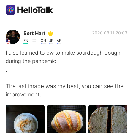
語学交換アプリ
Bert Hart
2020.08.11 20:03
EN
CN
JP
AR
AI Grammar Checker
I also learned to ow to make sourdough dough
during the pandemic
日本語
.
The last image was my best, you can see the
English
简体中文
improvement.
繁體中文
Español
العربية
Français