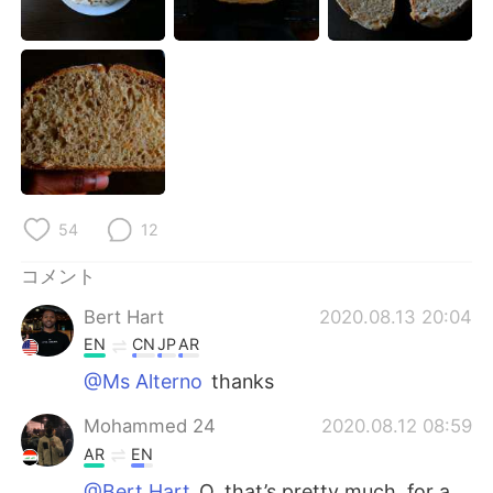
Deutsch
한국어
Русский
ไทย
Indonesia
Italiano
Türkçe
Tiếng Việt
Português
54
12
コメント
Bert Hart
2020.08.13 20:04
EN
CN
JP
AR
@Ms Alterno
thanks
Mohammed 24
2020.08.12 08:59
AR
EN
@Bert Hart
O, that’s pretty much, for a