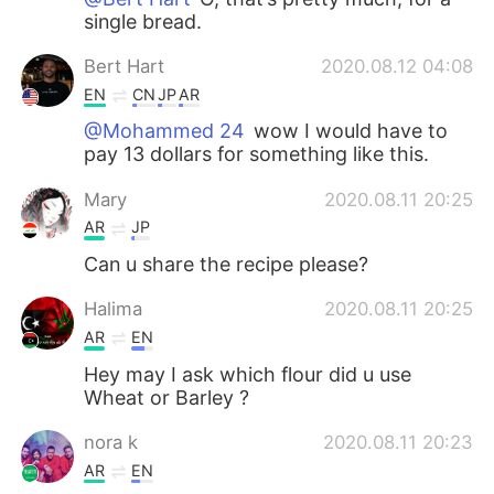
single bread.
Bert Hart
2020.08.12 04:08
EN
CN
JP
AR
@Mohammed 24
wow I would have to
pay 13 dollars for something like this.
Mary
2020.08.11 20:25
AR
JP
Can u share the recipe please?
Halima
2020.08.11 20:25
AR
EN
Hey may I ask which flour did u use
Wheat or Barley ?
nora k
2020.08.11 20:23
AR
EN