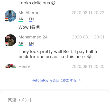
Looks delicious 😋
Ms Alterno
2020.08.11 20:22
AR
EN
Wow !😃🤩
Mohammed 24
2020.08.11 20:21
AR
EN
They look pretty well Bert. I pay half a
buck for one bread like this here. 😁
Henry
2020.08.11 20:20
CN
EN
HelloTalkから会話に参加する
It looks delicious.
Nouf
2020.08.11 20:17
AR
EN
関連コメント
Big chef 👨‍🍳 Bert ✅well done ⭐️⭐️⭐️⭐️⭐️