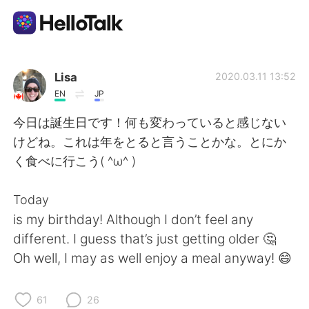
Language Exchange App
Lisa
2020.03.11 13:52
EN
JP
AI Grammar Checker
今日は誕生日です！何も変わっていると感じない
けどね。これは年をとると言うことかな。とにか
English
く食べに行こう( ^ω^ )
Today
简体中文
繁體中文
is my birthday! Although I don’t feel any
different. I guess that’s just getting older 🤔
Español
العربية
Oh well, I may as well enjoy a meal anyway! 😄
Français
Deutsch
61
26