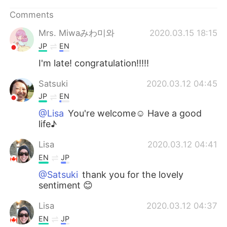
日本語
한국어
Comments
Русский
ไทย
Mrs. Miwaみわ미와
2020.03.15 18:15
JP
EN
Indonesia
Italiano
I'm late! congratulation!!!!!
Türkçe
Tiếng Việt
Satsuki
2020.03.12 04:45
JP
EN
Português
@Lisa
You're welcome☺ Have a good
life♪
Lisa
2020.03.12 04:41
EN
JP
@Satsuki
thank you for the lovely
sentiment 😊
Lisa
2020.03.12 04:37
EN
JP