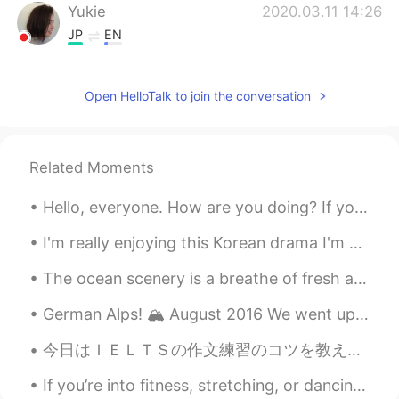
Yukie
2020.03.11 14:26
JP
EN
Happy birthday🤩👏 美味しいものたくさ
ん食べてください😋
Open HelloTalk to join the conversation
Rio
2020.03.11 14:21
JP
EN
Related Moments
Happy Birthday I wish you enjoy the year
👀
Hello, everyone. How are you doing? If you have English questions, I’m available tonight. Here’s ...
ゆみ
2020.03.11 14:16
I'm really enjoying this Korean drama I'm watching ☺️😝 It's the perfect way to make the time fly....
JP
EN
IT
ES
The ocean scenery is a breathe of fresh air. 😘 My sister-in-law’s dog has a unique face. 😄 home...
お誕生日おめでとうございます🎊
German Alps! 🏔 August 2016 We went up to see the Zugspitze, Germany‘s highest mountain at 2,962m ...
Rie
2020.03.11 14:13
JP
EN
今日はＩＥＬＴＳの作文練習のコツを教えます。📄 第一）問題をちゃんと読んで読み取ります 問題を分解して一つ一つの話題に対して答えを書きます。そこからエッセイをどう分ければいいかがわかるように...
お誕生日おめでとうございます🥰🎂👏💐
If you’re into fitness, stretching, or dancing, please message me~ Or if you want to learn, pleas...