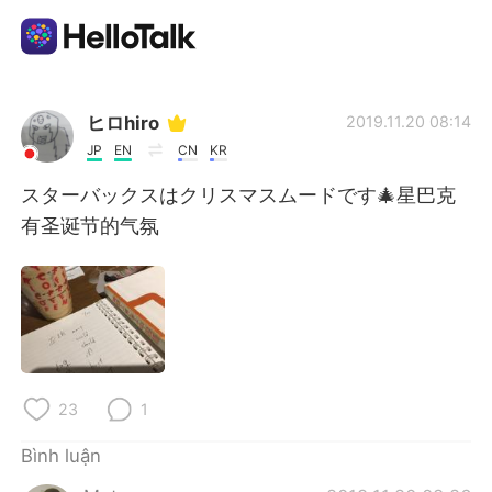
Ứng dụng trao đổi ngôn ngữ
ヒロhiro
2019.11.20 08:14
JP
EN
CN
KR
AI Grammar Checker
スターバックスはクリスマスムードです🎄星巴克
有圣诞节的气氛
Tiếng Việt
English
简体中文
繁體中文
Español
23
1
العربية
Français
Bình luận