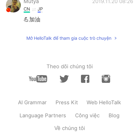
Mutya
2019.11.20 08:26
Deutsch
日本語
CN
JP
한국어
Русский
💪加油
ไทย
Indonesia
Mở HelloTalk để tham gia cuộc trò chuyện
Italiano
Türkçe
Português
Theo dõi chúng tôi
AI Grammar
Press Kit
Web HelloTalk
Language Partners
Công việc
Blog
Về chúng tôi