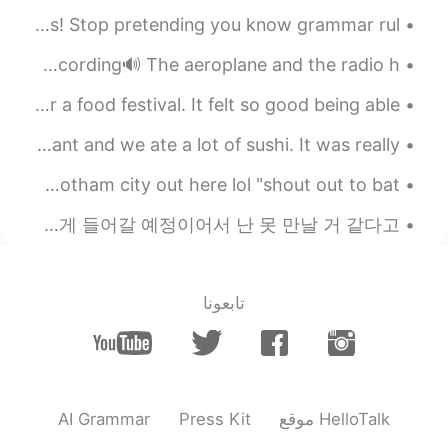
2021.01.02 05:23
Kana
There is a lot of bad English advice here! English speakers! Stop pretending you know grammar rul...
EN
JP
でも、2020年に私に起こった最高のこ
🇺🇸ENGLISH PRONUNCIATION PRACTICE 🎧Listen and leave your recording🔊 The aeroplane and the radio h...
とは、間違いなく
彼
ら全
員
を打ち負か
Finally Disneyland California adventure opened up for a food festival. It felt so good being able...
します。
でも、2020年に私に起こった最高のこ
Yesterday my friends and I went to a Japanese restaurant and we ate a lot of sushi. It was really...
とは、間違いなく
それ
ら全
て
を打ち負
かします。
Tonight in the Rain 🌧️☔ in Boston ☺️☺️☺️☺️💕 looks like Gotham city out here lol "shout out to bat...
어젯밤 갑자기 친구들한테 연락이 와서 우리 동네 근처로 온다고 나와서 만나자고 했는데 어제는 일 때문에 조금 먼데로 가고 집에 늦게 들어갈 예정이어서 난 못 만날 거 같다고 ...
2021.01.02 05:12
Anna
EN
JP
I really appreciate YOU🙏 My husband
تابعونا
and I definitely enjoyed the day with you.
Thank you for hanging out with us during
your precious vacation.🕺🍾 I want to visit
Miami again!!🌴
2021.01.02 04:46
Kaori
AI Grammar
Press Kit
موقع HelloTalk
ES
JP