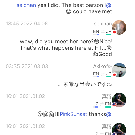
yes I did. The best person I
@seichan
could have met 😊
2022.04.06 18:45
seichan
EN
JP
wow, did you meet her here?😳Nice!
That's what happens here at HT...😲
Good👍
2021.03.03 03:35
Akiko𓅰
EN
JP
素敵な出会いですね。
2021.01.02 16:01
真論
JP
EN
thanks!!! 🤗🤗😚
@PinkSunset
2021.01.02 16:01
真論
JP
EN