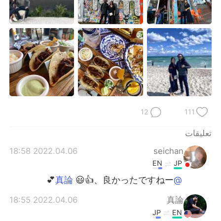
12
111
تعليقات
2022.04.06 18:58
seichan
EN
JP
😃👍、良かったですねー💕
@真論
2022.04.06 18:55
真論
JP
EN