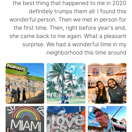
日本語
한국어
the best thing that happened to me in 2020
definitely trumps them all: I found this
Русский
ไทย
wonderful person. Then we met in person for
the first time. Then, right before year's end,
Indonesia
Italiano
she came back to me again. What a pleasant
surprise. We had a wonderful time in my
Türkçe
Tiếng Việt
neighborhood this time around.
Português