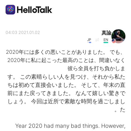
تطبيق تبادل اللغة
真論
2021.01.02 04:03
JP
EN
AI Grammar Checker
2020年には多くの悪いことがありました。 でも、
2020年に私に起こった最高のことは、間違いなく
العربية
彼ら全員を打ち負かしま
す。 この素晴らしい人を見つけ、それから私た
ちは初めて直接会いました。 そして、年末の直
English
简体中文
前にまた戻ってきました。 なんて嬉しい驚きで
しょう。 今回は近所で素敵な時間を過ごしまし
繁體中文
Español
た。
Français
Deutsch
Year 2020 had many bad things. However,