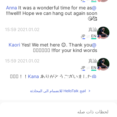
It was a wonderful time for me as
@Anna
well!! Hope we can hang out again soon!!!
🥰😘
2021.01.02 15:59
真論
JP
EN
Yes! We met here 😊. Thank you
@Kaori
for your kind words!! 🙇🏻‍♂️🙇🏻‍♂️
2021.01.02 15:59
真論
JP
EN
ありがとうございました！！🙆🏻‍♂️
@Kana
🙇🏻‍♂️🙇🏻‍♂️
افتح HelloTalk للانضمام الى المحادثة
2021.01.02 06:09
PinkSunset
KR
EN
So happy for you! ✨
لحظات ذات صله