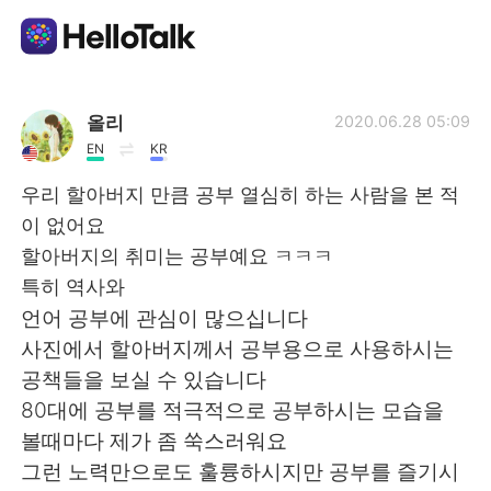
Приложение для Языкового Обмена
올리
2020.06.28 05:09
EN
KR
AI Grammar Checker
우리 할아버지 만큼 공부 열심히 하는 사람을 본 적
이 없어요
Русский
할아버지의 취미는 공부예요 ㅋㅋㅋ
특히 역사와
언어 공부에 관심이 많으십니다
English
简体中文
사진에서 할아버지께서 공부용으로 사용하시는
공책들을 보실 수 있습니다
繁體中文
Español
80대에 공부를 적극적으로 공부하시는 모습을
볼때마다 제가 좀 쑥스러워요
العربية
Français
그런 노력만으로도 훌륭하시지만 공부를 즐기시