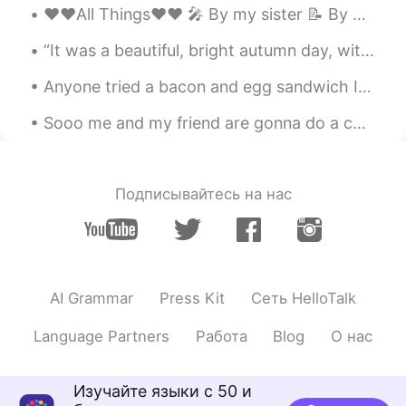
@정어리떼 속 Dolphin
감사합니다!! :)
❤️❤️All Things❤️❤️ 🎤 By my sister 📝 By me Some say that love, love is blind but love is patie...
올리
2020.06.28 05:30
“It was a beautiful, bright autumn day, with air like cider and a sky so blue you could drown in ...
EN
KR
Anyone tried a bacon and egg sandwich In England or Cooked Breakfast. Very unhealthy but wow it t...
@AlexHwang
Me too! 본받아야 할 점들이
많은 거 같아요
Sooo me and my friend are gonna do a chat group.. someone wanna join? (I can’t take over 20 peopl...
올리
2020.06.28 05:23
EN
KR
Подписывайтесь на нас
@九夷Zacharザカリャ
He's Japanese-
Korean but he grew up in Korea and can
speak both Korean and Japanese fluently!
정어리떼 속 Dolphin
2020.06.28 05:17
AI Grammar
Press Kit
Сеть HelloTalk
KR
EN
미소가 절로 지어지는 글이에요!할아버지 화
Language Partners
Работа
Blog
О нас
이팅!😄👍👏👏
AlexHwang
2020.06.28 05:14
Изучайте языки с 50 и