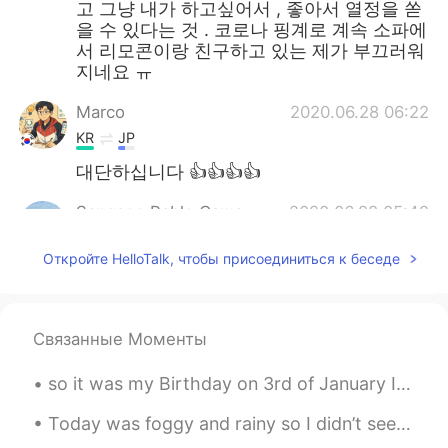
고 그냥 내가 하고싶어서 , 좋아서 열정을 쏟
을 수 있다는 것 . 코로나 핑계로 계속 소파에
서 리모콘이랑 친구하고 있는 제가 부끄러워
지네요 ㅠ
Marco
2020.06.28 06:22
KR
JP
대단하십니다 👍👍👍👍
Sangsoo Pablo Саша
2020.06.28 05:42
KR
EN
ES
RU
CN
Откройте HelloTalk, чтобы присоединиться к беседе
와~~ 정말 대단하시네요. 할아버지 존경스
럽습니다 👍 그리고 올리님 글도 정말 인상
적이에요. 한국어로 이렇게 긴 문장을 쓰기
쉽지 않을텐데, 정말 자연스럽게 잘 쓰시네
Связанные Моменты
요 👍👍👏👍
so it was my Birthday on 3rd of January I spent it with my family and it was really great, we did...
올리
2020.06.28 05:32
EN
KR
Today was foggy and rainy so I didn’t see many raptors but there were a lot of geese and ducks on...