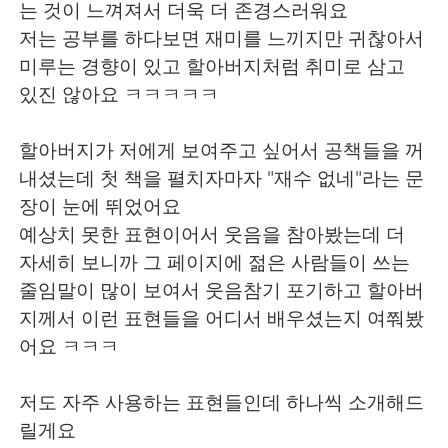
Deutsch
日本語
는 것이 느껴져서 더욱 더 존경스러워요
저는 공부를 하다보면 재미를 느끼지만 귀찮아서
한국어
ไทย
미루는 경향이 있고 할아버지처럼 취미로 삼고
있진 않아요 ㅋㅋㅋㅋㅋ
Indonesia
Italiano
할아버지가 저에게 보여주고 싶어서 공책들을 꺼
Türkçe
Tiếng Việt
내셨는데 첫 책을 펼치자마자 "재수 없네"라는 문
장이 눈에 뛰었어요
Português
예상치 못한 표현이어서 웃음을 참아봤는데 더
자세히 보니까 그 페이지에 젊은 사람들이 쓰는
줄임말이 많이 보여서 웃음참기 포기하고 할아버
지께서 이런 표현들을 어디서 배우셨는지 여쭤봤
어요 ㅋㅋㅋ
저도 자주 사용하는 표현들인데 하나씩 소개해드
릴게요