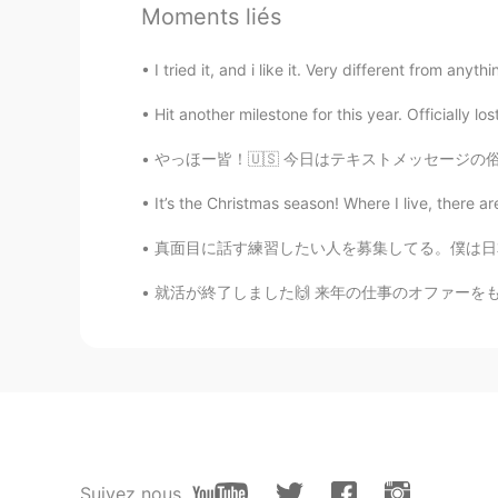
Moments liés
I tried it, and i like it. Very different from any
Hit another milestone for this year. Officially l
やっほー皆！🇺🇸 今日はテキストメッセージの俗語を教えたい そのリストは一番普通な俗
It’s the Christmas season! Where I live, there a
真面目に話す練習したい人を募集してる。僕は日本語で会話がとても下手だ。僕に質問をたくさん
就活が終了しました🙌 来年の仕事のオファーをもらいました😭❤ 楽しみにです！ では、
Suivez nous