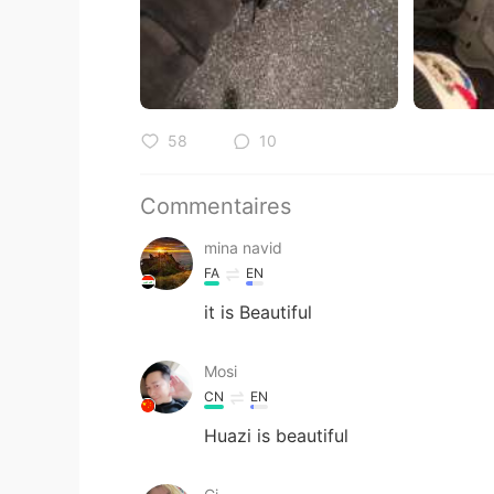
58
10
Commentaires
mina navid
FA
EN
it is Beautiful
Mosi
CN
EN
Huazi is beautiful