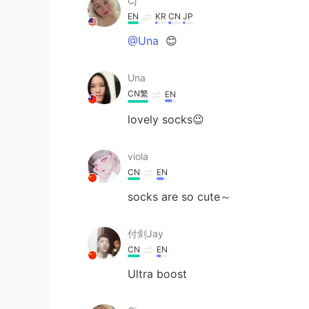
Cj
EN
KR
CN
JP
@Una
😊
Una
CN繁
EN
lovely socks😉
viola
CN
EN
socks are so cute～
付剑Jay
CN
EN
Ultra boost