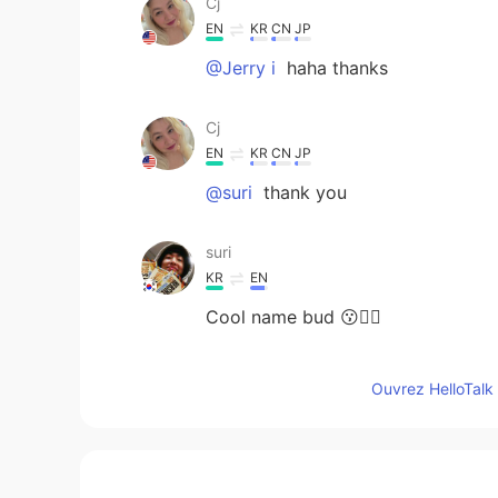
Cj
EN
KR
CN
JP
@Jerry i
haha thanks
Cj
EN
KR
CN
JP
@suri
thank you
suri
KR
EN
Cool name bud 😗✊🏼
Jerry i
Ouvrez HelloTalk 
CN
EN
Your socks are cute