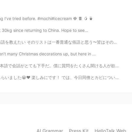
thing I’ve tried before. #mochi#icecream 🍓 🍫 🥭 🍵
ost 30kg since returning to China. Hope to see...
語と思う〜皆はそのことを知ってるかも lol = laugh out loud brb = be right...
ren’t many Christmas decorations up, but here in ...
聞ける人が欲しい。僕は自分で会話できない。自分のストーリーも教えてください。毎週練習したい人がいる？1週間...
今日同僚とカビについて長い間話しました(笑) 彼はカビの研究、英語の半分と日本語の半分で説明しました。本当...
AI Grammar
Press Kit
HelloTalk Web