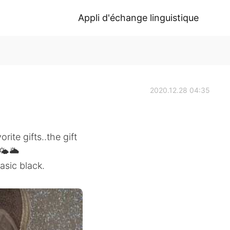
Appli d'échange linguistique
2020.12.28 04:35
ite gifts..the gift
🌤🌥
asic black.