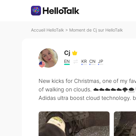
Accueil HelloTalk
>
Moment de Cj sur HelloTalk
Cj
EN
KR
CN
JP
New kicks for Christmas, one of my favor
of walking on clouds. ☁️☁️☁️☁️☁️🌩
Adidas ultra boost cloud technology. b