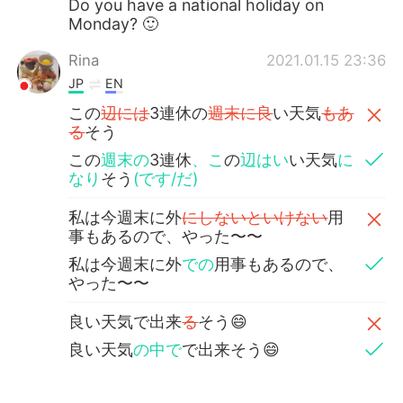
Do you have a national holiday on
Monday? 🙂
Rina
2021.01.15 23:36
JP
EN
この
辺には
3連休の
週末に良
い天気
もあ
る
そう
この
週末の
3連休
、こ
の
辺はい
い天気
に
なり
そう
(です/だ)
私は今週末に外
にしないといけない
用
事もあるので、やった〜〜
私は今週末に外
での
用事もあるので、
やった〜〜
良い天気で出来
る
そう😄
良い天気
の中で
で出来そう😄