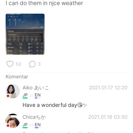
Deutsch
日本語
I can do them in njce weather
한국어
Русский
ไทย
Italiano
Türkçe
Tiếng Việt
Português
53
3
Komentar
Aiko あいこ
2021.01.17 12:20
JP
EN
Have a wonderful day😘✨
Chicaちか
2021.01.16 03:50
JP
EN