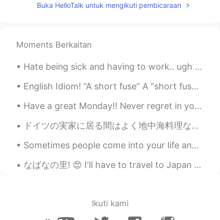
Buka HelloTalk untuk mengikuti pembicaraan
Moments Berkaitan
Hate being sick and having to work.. ugh I feel like a ninja with no super power 😢 send me your “...
English Idiom! “A short fuse” A “short fuse” means you get angry very quickly! You get angry, whe...
Have a great Monday!! Never regret in your life. Good things make you happy and the bad things gi...
ドイツの実家に居る間はよく地中海料理など作っています！モッツァレラチーズにヴァージンオリーブオイルとローズマリーをかけて、生バジル・オリーブ・トマトのサラダ、アンチョビ・赤たまねぎ・オリーブ・唐...
Sometimes people come into your life and you know right away they were meant to be there, to serv...
なばなの里! 😍 I'll have to travel to Japan next winter so that I can see this! 👌 Online source: 名古屋か...
Ikuti kami