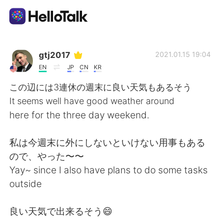
Aplikasi Pertukaran Bahasa
gtj2017
2021.01.15 19:04
EN
JP
CN
KR
AI Grammar Checker
この辺には3連休の週末に良い天気もあるそう
It seems well have good weather around
Indonesia
here for the three day weekend.
私は今週末に外にしないといけない用事もある
English
简体中文
ので、やった〜〜
Yay~ since I also have plans to do some tasks
繁體中文
Español
outside
العربية
Français
良い天気で出来るそう😄