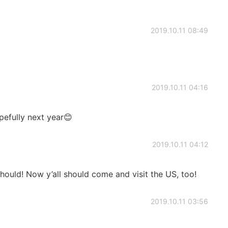
2019.10.11 08:49
2019.10.11 04:16
pefully next year😊
2019.10.11 04:12
 should! Now y’all should come and visit the US, too!
2019.10.11 03:56