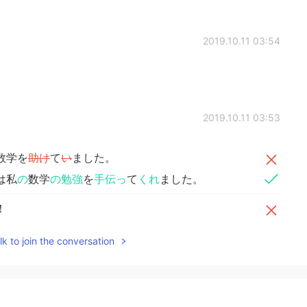
2019.10.11 03:54
2019.10.11 03:53
数学を
助け
て
い
ました。
は私
の
数学
の勉強
を
手伝っ
て
くれ
ました。
！
す！
k to join the conversation