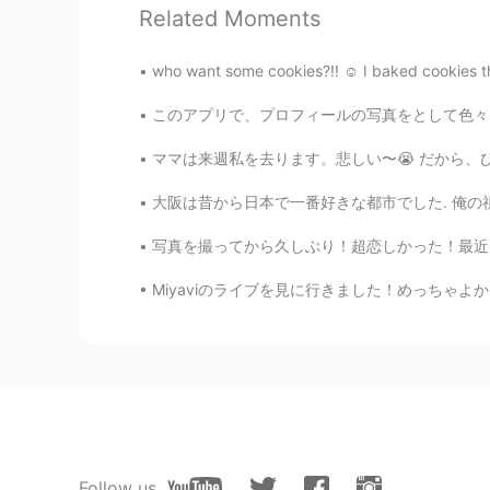
Related Moments
YUI
JP
EN
who want some cookies?!! ☺️ I baked cookies the 
どういたしまして！
このアプリで、プロフィールの写真をとして色々な動物の写真を違うユーザーいます。たまに、私
ジェッサ民
ママは来週私を去ります。悲しい〜😭 だから、ひまわりの畑に連れて行きました。ママはひま
EN
PH
TL
JP
大阪は昔から日本で一番好きな都市でした. 俺の祖父母は大阪に住んでいます. 俺の好きな
@YUI
ありがとうございます！
写真を撮ってから久しぶり！超恋しかった！最近、仕事の後、家に帰る前時、リラックスのため
YUI
Miyaviのライブを見に行きました！めっちゃよかった！楽しかった！Miyaviはアメリ
JP
EN
あの頃は、私たちはめっちゃ貧乏
の
あの頃は、私たちはめっちゃ貧乏
な
私は彼
を
英語
で
手伝
い
て、彼は私
を
私は彼
の
英語
の勉強を
手伝
っ
て、彼
Follow us