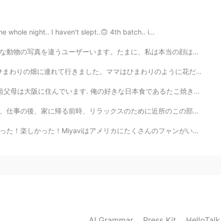
2019.10.11 03:52
whole night.. I haven't slept..🙃 4th batch.. i...
は本当の顔はどうかなだと考えて、たぶんその写真に似てると思います。例えば、写真は猫を使う場合は、たぶん猫っ...
2019.10.11 03:48
わりのように花だと思います。明るくて陽気な感じがあるから。ひまわりを見ると、そんなことを思ってます。ママを考...
日本食であるたこ焼きは大阪で作られた. 俺の好きな文化は歌舞伎で、初めて大阪で歌舞伎を見た. 🗾 俺日...
に近所のこの部分に座って、噴水とアヒルを見てます。今日はカメラと三脚を持参することにしました。 日の一番美...
2019.10.11 03:47
カにたくさんのフャンがいます！ちょっとびっくりしました！ジェッサは背が低いから良い写真を撮ることが難しかっ...
大学生でした！
大学生でした！
数学を助けていました。
は私
の
数学
の勉強
を助けていました。
AI Grammar
Press Kit
HelloTal