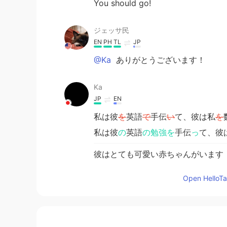
You should go!
ジェッサ民
EN
PH
TL
JP
@Ka
ありがとうございます！
Ka
JP
EN
私は彼
を
英語
で
手伝
い
て、彼は私
を
私は彼
の
英語
の勉強を
手伝
っ
て、彼
彼はとても可愛い赤ちゃんがいます
彼
に
はとても可愛い赤ちゃんがいま
Open HelloTal
」
を
言いました。
」
と
言いました。