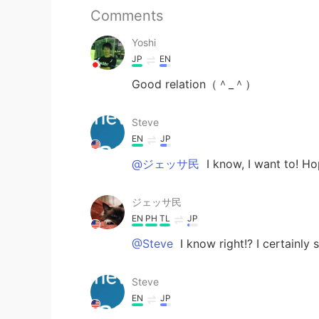
Comments
Yoshi
JP
EN
Good relation（＾_＾）
Steve
EN
JP
@ジェッサ民
I know, I want to! Ho
ジェッサ民
EN
PH
TL
JP
@Steve
I know right!? I certainly
Steve
EN
JP