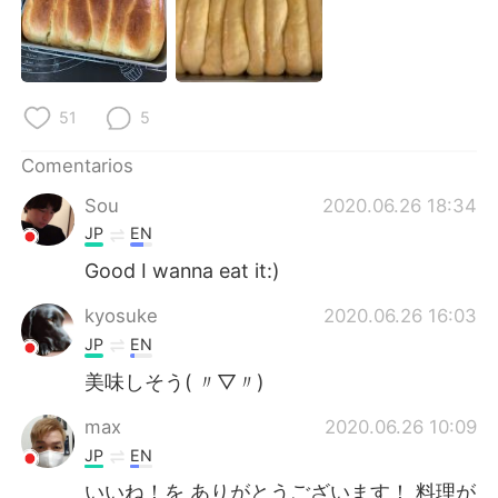
日本語
한국어
Русский
ไทย
Indonesia
Italiano
51
5
Comentarios
Türkçe
Tiếng Việt
Sou
2020.06.26 18:34
Português
JP
EN
Good I wanna eat it:)
kyosuke
2020.06.26 16:03
JP
EN
美味しそう( 〃▽〃)
max
2020.06.26 10:09
JP
EN
いいね！を ありがとうございます！ 料理が