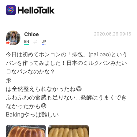
Aplicación de intercambio de idiomas
Chloe
2020.06.26 09:16
EN
JP
AI Grammar Checker
今日は初めてホンコンの「排包」(pai bao)という
パンを作ってみました！日本のミルクパンみたい
Español
🍞なパンなのかな？
形
は全然整えられなかったね😂
English
简体中文
ふわふわの食感も足りない…発酵はうまくでき
なかったかも😓
繁體中文
العربية
Bakingやっぱ難しい
Français
Deutsch