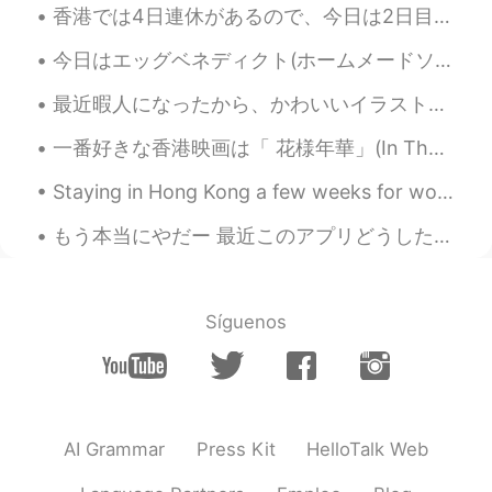
香港では4日連休があるので、今日は2日目だった。 新しいカフェに行きました。このカフェはほうじ茶ラテを売れているので、飲んで見ました。美味かったけど、値段がちょっと高かったと思う、747円ぐら...
今日はエッグベネディクト(ホームメードソーセージパテ付き)を作りました！ 自分はポーチエッグ好きじゃないから、最後に作った時は4年前まだ料理学校に通ってた時でした😂でもオランデーズソースは上手く...
最近暇人になったから、かわいいイラストを描き始めて、インスタアカウントも作りました！ぜひフォローしてください😆kurokuro_illust 髪の毛を家で自分で染めてみたけど、失敗しました！🤣ラ...
一番好きな香港映画は「 花様年華」(In The Mood For Love)、撮影の技巧は素晴らしいと思います。 昔の香港女性は旗袍（チイパオ）を着ました。この映画を観た後、一度旗袍を着てみ...
Staying in Hong Kong a few weeks for work ! Mom’s not here , so I have been cooking simple meals...
もう本当にやだー 最近このアプリどうしたの？ すぐ「近く住んでるね！」「お酒飲みに行かない？」「いつか君の手料理を食べてみたい」みたいなメッセージを送って来る人が多すぎ！ もう何回も言ったのに、...
Síguenos
AI Grammar
Press Kit
HelloTalk Web