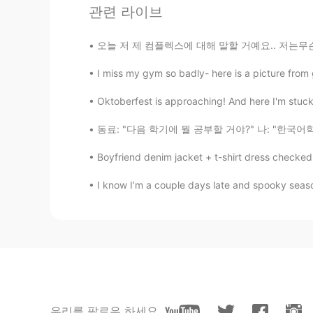
관련 라이브
1시간 후에 그만두고 싶어했지만 3시
오늘 저 제 컴플렉스에 대해 말할 거예요.. 저는무슨 언어로 말하든 말을 더듬
1시간 후에 그만두고 싶어했지만 3시
I miss my gym so badly- here is a picture from
Abigail 가일
Oktoberfest is approaching! And here I'm stuck 
KR
RU
동료: "다음 학기에 뭘 공부할 거야?" 나: "한국어학!" 동료: "어...
정상에
세
(2100 M) 계곡까지(450
정상에
서
(2100 M) 계곡까지(450
Boyfriend denim jacket + t-shirt dress checked! 
I know I’m a couple days late and spooky season
우리 할머니도 (69살) 등
상
하고 싶
었
우리 할머니도 (69살) 등
산
하고 싶
어
1시간 후에 그만두고 싶어했지만 3시
1시간 후에 그만두고 싶어했지만 3시
스위스 풍경
은
완전 예쁘죠?
우리를 팔로우 하세요
스위스 풍경
이
완전 예쁘죠?