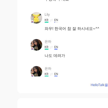
Lily
KR
EN
와우! 한국어 참 잘 하시네요~^^
은하
KR
EN
나도 데려가
은하
KR
EN
정상에
세
(2100 M) 계곡까지(450
HelloTa
정상에
서
(2100 M) 계곡까지(450
우리 할머니도 (69살) 등
상
하고 싶었
우리 할머니도 (69살) 등
산
하고 싶었