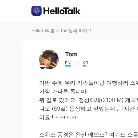
HelloTalk 홈
>
Tom님의 라이브
Tom
EN
KR
이번 주에 우리 가족들이랑 여행하러 스
가장 가파른 톱니바
퀴 길로 갔어요. 정상에세(2100 M) 계
니도 (69살) 등상하고 싶었는데... 1시
어요!! ㅋㅋㅋㅋ
스위스 풍경은 완전 예쁘죠? 여기도 소들