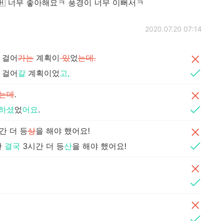
🇨🇭 너무 좋아해요ㅋ 풍경이 너무 이뻐서ㅋ
2020.07.20 07:14
) 걸어
가는
계획이
있
었
는데.
) 걸어
갈
계획이었
고,
는데
.
하셨
었
어요
.
간 더 등
상
을 해야 했어요!
만
결국
3시간 더 등
산
을 해야 했어요!