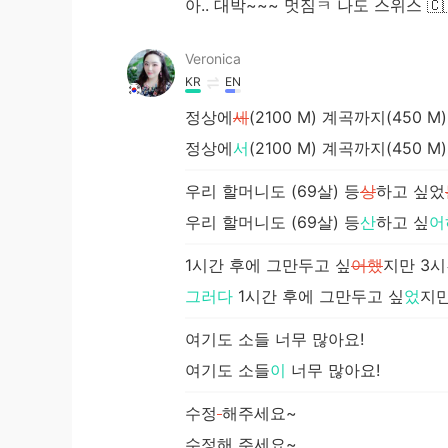
아.. 대박~~~ 멋짐ㅋ 나도 스위스 
Veronica
KR
EN
정상에
세
(2100 M) 계곡까지(450 M
정상에
서
(2100 M) 계곡까지(450 M
우리 할머니도 (69살) 등
상
하고 싶었
우리 할머니도 (69살) 등
산
하고 싶
어
1시간 후에 그만두고 싶
어했
지만 3시
그러다
1시간 후에 그만두고 싶
었
지
여기도 소들 너무 많아요!
여기도 소들
이
너무 많아요!
수정
해주세요~
수정해
주세요~