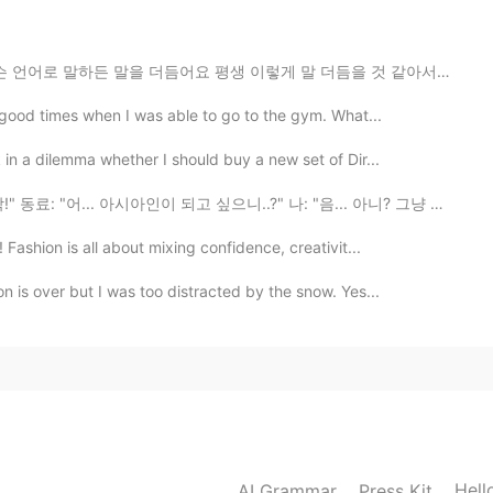
간 더 등
상
을 해야 했어요!
어요 평생 이렇게 말 더듬을 것 같아서 너무 싫어요... 한국에 갔을 때 한국어로 말할 때마다 너...
간 더 등
산
을 해야 했어요!
 good times when I was able to go to the gym. What...
2020.07.19 15:53
in a dilemma whether I should buy a new set of Dir...
 아시아인이 되고 싶으니..?" 나: "음... 아니? 그냥 네덜란드 사람 되고 싶어?" 동료...
 M) 걸어가는 계획이 있었는데
.
 M) 걸어가는 계획이 있었는데
Fashion is all about mixing confidence, creativit...
 is over but I was too distracted by the snow. Yes...
는데
.
하셨
는데
간 더 등
상
을 해야 했어요!
간 더 등
산
을 해야 했어요!
Hell
AI Grammar
Press Kit