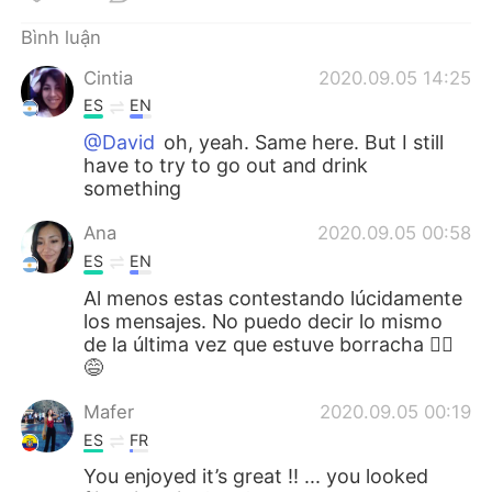
Deutsch
日本語
Bình luận
한국어
Русский
Cintia
2020.09.05 14:25
ES
EN
ไทย
Indonesia
@David
oh, yeah. Same here. But I still
have to try to go out and drink
Italiano
Türkçe
something
Português
Ana
2020.09.05 00:58
ES
EN
Al menos estas contestando lúcidamente
los mensajes. No puedo decir lo mismo
de la última vez que estuve borracha 🤦‍♀️
😅
Mafer
2020.09.05 00:19
ES
FR
You enjoyed it’s great !! ... you looked