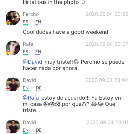
flirtatious in the photo ☺️
Fercho
2020.09.04 23:59
ES
EN
Cool dudes have a good weekend
Rafa
2020.09.04 23:07
ES
EN
@David
muy triste!!😂 Pero no se puede
hacer nada por ahora
David
2020.09.04 23:04
EN
DE
@Rafa
estoy de acuerdo!!! Ya Estoy en
mi casa 😱😱😱 por qué??? 😂😂 Que
triste...
David
2020.09.04 23:01
EN
DE