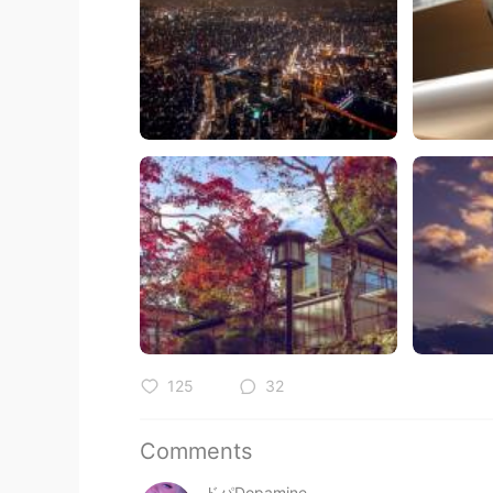
125
32
Comments
ドパDopamine