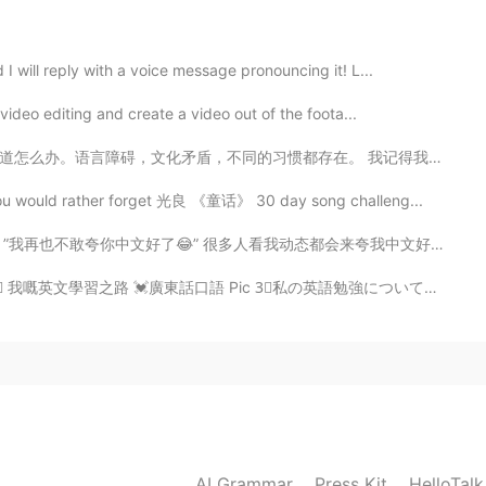
ut it was going from tochigi to Asakusa
 will reply with a voice message pronouncing it! L...
video editing and create a video out of the foota...
2019.06.03 02:50
存在。 我记得我刚来中国的时候我花了很多时间，很多钱在外国酒吧里面，身边的朋友都是会英文的中国人或者其他外国...
you would rather forget 光良 《童话》 30 day song challeng...
2019.06.02 23:52
动态都会来夸我中文好但后来跟我聊天就会发现我的中文并没那么好。我还在学嘛，体谅一下😭 搞笑的是同时也有人夸...
廣東話口語 Pic 3⃣️私の英語勉強についての心得 🌸日本語 Pic 4⃣️제가 영어를 배우는 길 ...
ee haha
2019.06.02 23:52
your favourite?
AI Grammar
Press Kit
HelloTal
2019.06.02 23:52