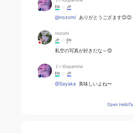
EN
JP
@nozomi
ありがとうござます😊😊
nozomi
JP
EN
私空の写真が好きだな～😍
ドパDopamine
EN
JP
@Sayaka
美味しいよね〜
Sayaka
Open HelloTal
JP
EN
@ドパDopamine
Scotch!
ドパDopamine