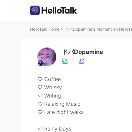
HelloTalk Home
>
ドパDopamine's Moment on HelloTa
ドパDopamine
EN
JP
♡ Coffee
♡ Whisky
♡ Writing
♡ Relaxing Music
♡ Late night walks
♡ Rainy Days