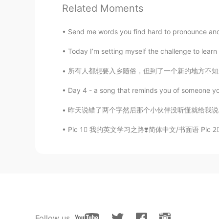
Related Moments
EN
JP
@Gaku
I don’t remember exactly b
Send me words you find hard to pronounce and I
Today I’m setting myself the challenge to learn 
Gaku
JP
EN
所有人都想要入乡随俗，但到了一个新的地方不知道怎么办。语言障碍，文化矛盾，不同的习惯都
What train name?
Day 4 - a song that reminds you of someone 
ドパDopamine
昨天说错了两个字然后那个小伙伴没听懂就给我说 ”我再也不敢夸你中文好了😂” 很多人看我
EN
JP
Pic 1⃣️ 我的英文学习之路❣️简体中文/书面语 Pic 2⃣️ 我嘅英文學習之路 
@Kei
really? I love most milk coff
ドパDopamine
EN
JP
@Sayaka
really!? Me too!! What’s 
Follow us
ドパDopamine