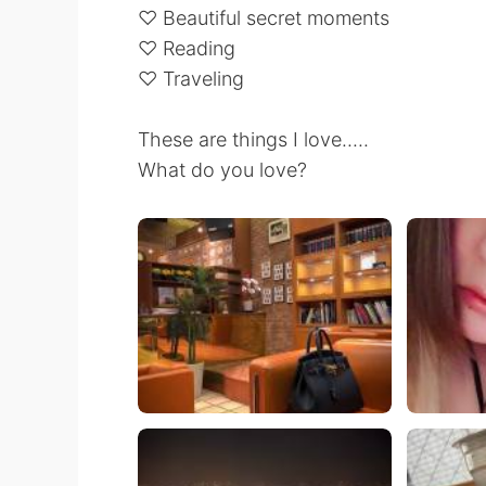
♡ Beautiful secret moments
♡ Reading
♡ Traveling
These are things I love.....
What do you love?