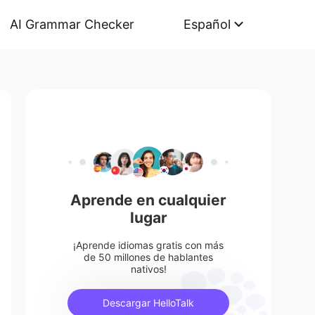
AI Grammar Checker
Español
Aprende en cualquier
lugar
¡Aprende idiomas gratis con más
de 50 millones de hablantes
nativos!
Descargar HelloTalk