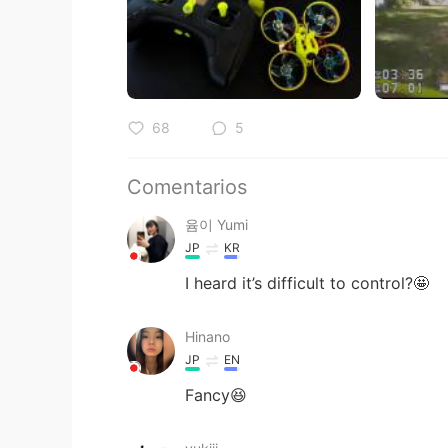
68
5
Comentarios
윰이 Yumi
JP
KR
I heard it’s difficult to control?🤩
Hinano
JP
EN
Fancy😆