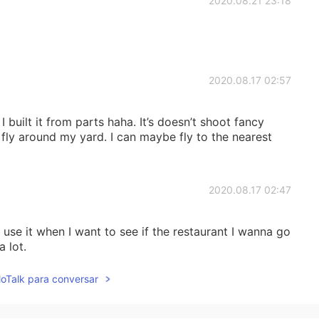
2020.08.21 23:18
2020.08.17 02:57
I built it from parts haha. It’s doesn’t shoot fancy
to fly around my yard. I can maybe fly to the nearest
2020.08.17 02:47
 use it when I want to see if the restaurant I wanna go
 lot.
lloTalk para conversar