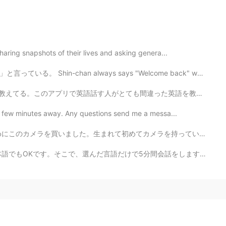
haring snapshots of their lives and asking genera...
ways says "Welcome back" when he gets home. ※しんちゃんを描...
違った英語を教えるのが見た。それの間違った教えることので英語を勉強してる人は混乱する。悔しい。すべての英語...
e a few minutes away. Any questions send me a messa...
て初めてカメラを持っています。普通にスマホを使っています。いい写真を撮るのが楽しみにしています。 C’est m...
5分間会話をします。時間を測るめにタイマーを使います。5分経ったら、使う言語を変えます。こういう風にずっと...