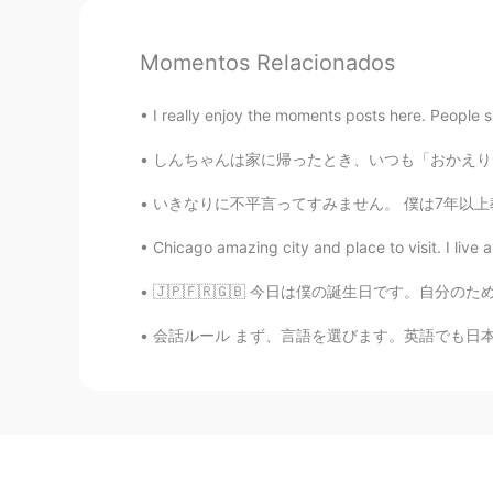
Momentos Relacionados
I really enjoy the moments posts here. People s
しんちゃんは家に帰ったとき、いつも「おかえり」と言っている。 Shin-chan al
いきなりに不平言ってすみません。 僕は7年以上教えてる。このアプリで英語話す人がとても間
Chicago amazing city and place to visit. I liv
🇯🇵🇫🇷🇬🇧 今日は僕の誕生日です。自分のためにこのカメラを買いました。生まれ
会話ルール まず、言語を選びます。英語でも日本語でもOKです。そこで、選んだ言語だけで