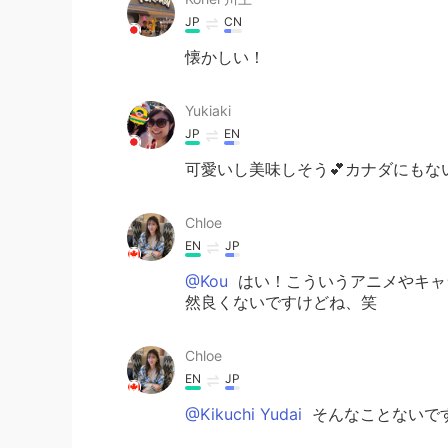
JP
CN
懐かしい！
Yukiaki
JP
EN
可愛いし美味しそう💕カナダにもな
Chloe
EN
JP
@Kou
はい！こういうアニメやキャラ
然良くないですけどね、笑
Chloe
EN
JP
@Kikuchi Yudai
そんなことないですよ