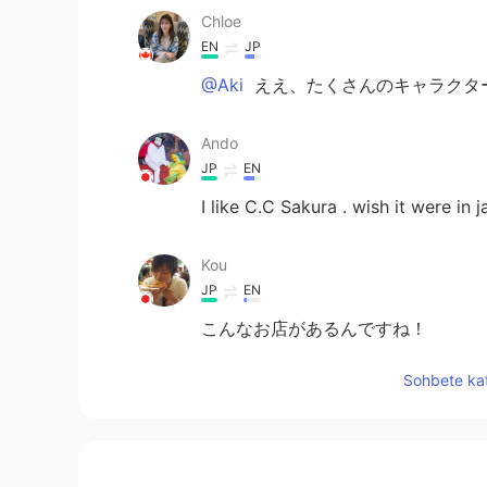
Chloe
EN
JP
@Aki
ええ、たくさんのキャラクタ
Ando
JP
EN
I like C.C Sakura . wish it were in 
Kou
JP
EN
こんなお店があるんですね！
Sohbete kat
Kikuchi Yudai
JP
EN
日本語うますぎ(笑)