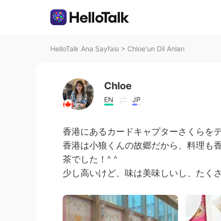
HelloTalk Ana Sayfası
>
Chloe'un Dil Anları
Chloe
EN
JP
香港にあるカードキャプターさくらを
香港は小狼くんの故郷だから、料理も
茶でした！^ ^
少し高いけど、味は美味しいし、たく