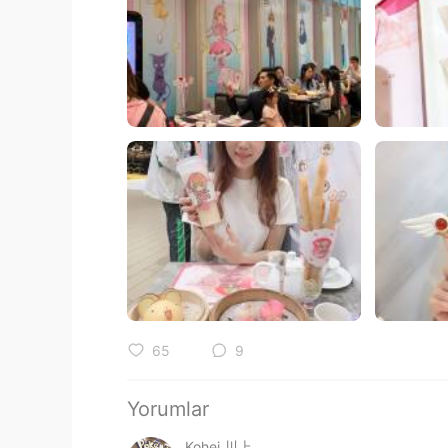
65
9
Yorumlar
Kohei 川上