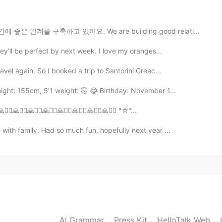
2019.04.18 12:53
구축하고 있어요. We are building good relationships between...
hey’ll be perfect by next week. I love my oranges...
avel again. So I booked a trip to Santorini Greec...
ght: 155cm, 5’1 weight: 🤫 😂 Birthday: November 1...
‍♀️🙏🙇‍♀️🙏🙇‍♀️🙏🙇‍♀️🙏🙇‍♀️🙏🙇‍♀️🙏🙇‍♀️ °☆°...
with family. Had so much fun, hopefully next year ...
AI Grammar
Press Kit
HelloTalk Web