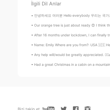
İlgili Dil Anlar
Aki
CN繁
JP
안녕하세요 여러분 Hello everybody 우리는 국가간에 좋은 관계를 
すごい！かわいいですね！
Our orange tree is just about ready 😍 I think t
After 16 months under lockdown, I can finally tr
Name: Emily Where are you from?: USA 🇺🇸 Hei
Any help will/would be greatly appreciated. 🙇‍♀️🙏🙇‍♀️🙏
Had a great Christmas in a cabin on a mountain 
Bizi takip et