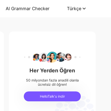
AI Grammar Checker
Türkçe
Her Yerden Öğren
50 milyondan fazla anadili olanla
ücretsiz dil öğren!
HelloTalk'u indir