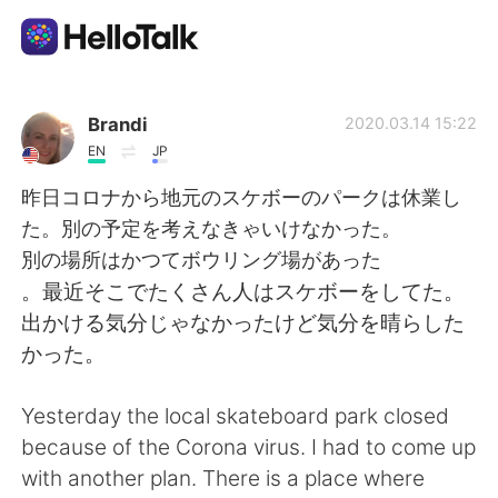
Language Exchange App
Brandi
2020.03.14 15:22
EN
JP
AI Grammar Checker
昨日コロナから地元のスケボーのパークは休業し
た。別の予定を考えなきゃいけなかった。
English
別の場所はかつてボウリング場があった
。最近そこでたくさん人はスケボーをしてた。
出かける気分じゃなかったけど気分を晴らした
简体中文
繁體中文
かった。
Español
العربية
Yesterday the local skateboard park closed
because of the Corona virus. I had to come up
Français
Deutsch
with another plan. There is a place where