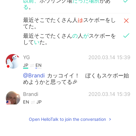
以前、
ボウリング場
だった場所
があ
る
。
最近そこでたくさん人
は
スケボーをし
てた。
最近そこでたくさん
の
人
が
スケボーを
して
い
た。
YG
2020.03.14 15:39
JP
EN
@Brandi
カッコイイ！ ぼくもスケボー始
めようかと思ってる🎉
Brandi
2020.03.14 15:39
EN
JP
@YG
そうですよ。😊🛹
Open HelloTalk to join the conversation
YG
2020.03.14 15:36
JP
EN