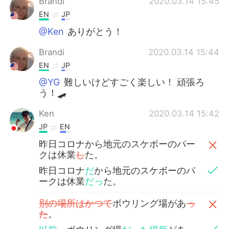
Brandi
2020.03.14 15:45
EN
JP
@Ken
ありがとう！
Brandi
2020.03.14 15:44
EN
JP
@YG
難しいけどすごく楽しい！ 頑張ろ
う！🛹
Ken
2020.03.14 15:42
JP
EN
昨日コロナから地元のスケボーのパー
クは休業
し
た。
昨日コロナ
だ
から地元のスケボーのパ
ークは休業
だっ
た。
別の場所はかつて
ボウリング場があ
っ
た
。