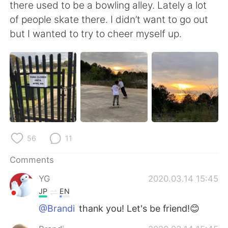
日本語
한국어
there used to be a bowling alley. Lately a lot
of people skate there. I didn’t want to go out
Русский
ไทย
but I wanted to try to cheer myself up.
Indonesia
Italiano
Türkçe
Tiếng Việt
Português
56
11
Comments
YG
2020.03.14 15:45
JP
EN
@Brandi
thank you! Let's be friend!😊