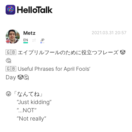
Language Exchange App
Metz
2021.03.31 20:57
EN
JP
AI Grammar Checker
🇬🇧 エイプリルフールのために役立つフレーズ 🤡
🤔
English
🇬🇧 Useful Phrases for April Fools’
Day 🤡🤔
简体中文
繁體中文
😜「なんてね」
“Just kidding”
Español
العربية
“...NOT”
“Not really”
Français
Deutsch