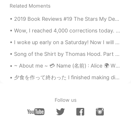
MARIMARIMARIMARI
2021.03.31 23:03
Related Moments
JP
EN
KR
2019 Book Reviews #19 The Stars My Destination by Alfred Bester. Every once in a while it's pos...
@Metz
✌音声入れといたよ〜
Wow, I reached 4,000 corrections today. 😅, I remember when I reached 1,000 and 2,000 I made mome...
Metz
2021.03.31 23:02
EN
JP
I woke up early on a Saturday! Now I will search for an apartment and drink coffee in my bed a l...
@MARIMARIMARIMARI
あー、｢腹ごしら
Song of the Shirt by Thomas Hood. Part 6 of 6. With fingers weary and worn, With eyelids hea...
え」は初耳だけど、よくわかった！いろい
ろありがとう🙏
~ About me ~ 💳 Name (名前) : Alice 🌍 Where are you from? (出身) : Australia 🇦🇺 📈 Height (背の高さ) : 160c...
MARIMARIMARIMARI
2021.03.31 22:57
夕食を作って終わった I finished making dinner 作ることがとても楽しかった It was a lot of fun to make it そして肉の量が凄くちゃった(...
JP
EN
KR
@Metz
No worries🌟 「まずは」の例文：
「〜する前にまずは腹ごしらえ!」（←〜す
Follow us
る前になにか食べよう、をおどけて言って
る）私は言わないけどドラマとかで出てく
るわ。😄
Metz
2021.03.31 22:51