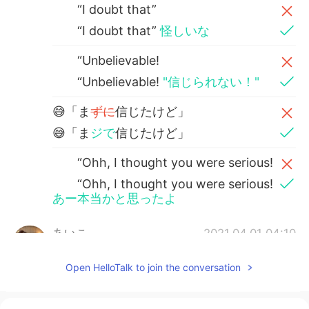
“I doubt that”
“I doubt that”
怪しいな
“Unbelievable!
“Unbelievable!
"信じられない！"
😅「ま
ずに
信じたけど」
😅「ま
ジで
信じたけど」
“Ohh, I thought you were serious!
“Ohh, I thought you were serious!
あー本当かと思ったよ
あいこ
2021.04.01 04:10
JP
EN
Open HelloTalk to join the conversation
今日がエイプリルフールだって事をスッカ
リ忘れてました‼️