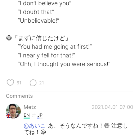
“I don’t believe you”
“I doubt that”
“Unbelievable!”
😅「まずに信じたけど」
“You had me going at first!”
“I nearly fell for that!”
“Ohh, I thought you were serious!”
61
21
Comments
Metz
2021.04.01 07:00
EN
JP
@あいこ
あ、そうなんですね！😅 注意し
てね！😆