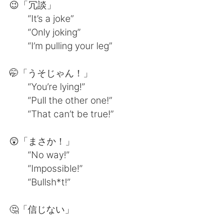
日本語
한국어
😉「冗談」
“It’s a joke”
Русский
ไทย
“Only joking”
“I’m pulling your leg”
Indonesia
Italiano
🤭「うそじゃん！」
Türkçe
Tiếng Việt
“You’re lying!”
“Pull the other one!”
Português
“That can’t be true!”
😲「まさか！」
“No way!”
“Impossible!”
“Bullsh*t!”
🤔「信じない」