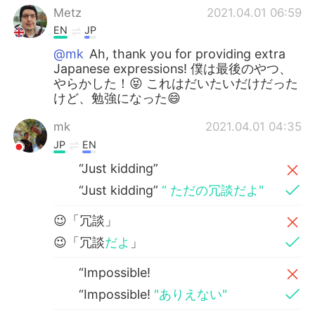
Metz
2021.04.01 06:59
EN
JP
@mk
Ah, thank you for providing extra
Japanese expressions! 僕は最後のやつ、
やらかした！😝 これはだいたいだけだった
けど、勉強になった😄
mk
2021.04.01 04:35
JP
EN
“Just kidding”
“Just kidding”
“ ただの冗談だよ"
😉「冗談」
😉「冗談
だよ
」
“Impossible!
“Impossible!
"ありえない"