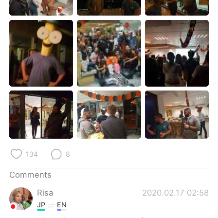
日本語
한국어
Русский
ไทย
Indonesia
Italiano
Türkçe
Tiếng Việt
Português
134
8
Comments
Risa
2020.02.17 02:58
JP
EN