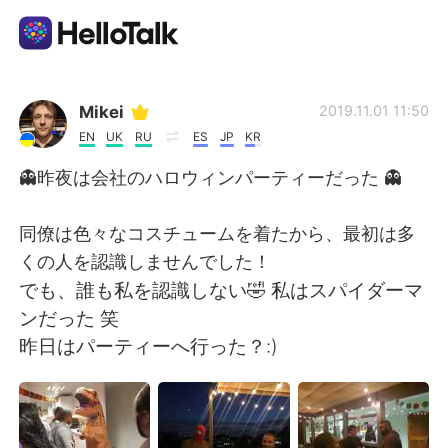
Language Exchange App
Mikei
2019.11.01 11:50
EN
UK
RU
ES
JP
KR
AI Grammar Checker
👻昨夜は会社のハロウィンパーティーだった 👻
English
同僚は色々なコスチュームを着たから、最初は多
くの人を認識しませんでした！
でも、誰も私を認識しない🤣 私はスパイダーマ
简体中文
繁體中文
ンだった 笑
昨日はパーティーへ行った？:)
Español
العربية
Français
Deutsch