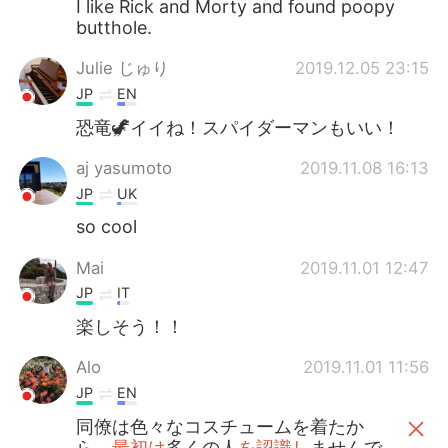
I like Rick and Morty and found poopy
butthole.
Julie じゅり
2019.12.05 23:15
JP
EN
恐竜🦖イイね！スパイダーマンもいい！
aj yasumoto
2019.11.08 16:13
JP
UK
so cool
Mai
2019.11.01 12:47
JP
IT
楽しそう！！
Alo
2019.11.01 11:56
JP
EN
同僚は色々なコスチュームを着たか
ら、
最初は
多くの人
を認識し
ませんで