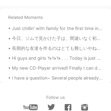
Related Moments
Just chillin’ with family for the first time in forever and seeing my favorite people. Shotgun is...
今日、ジムで見かけた子は、間違いなく初心者でした。彼は、私がトレーニングを始めたときと同じサイズでした。彼は、私がトレーニングを始めたときと同じように、すべてのリフトに苦労しているようでした。私...
長期的な友達を作るのはとても難しいやねん！！ なぜ私はいつも会話を続けなければならないの、、、 （＞＜） または彼らは私のメッセージを無視し、 それは６年ほどお互いを知っている友達がすること...
Hi guys and girls 🦄🦄🦄 . . . Today is just a wonderful day. Although I think that every day is bea...
My new CD-Player arrived! Finally I can do the listening exercises in my textbooks but I can't us...
I have a question~ Several people already told me that I should try to learn Korean It's easier ...
Follow us