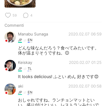
Deutsch
日本語
한국어
Русский
59
4
ไทย
Indonesia
Commenti
Manabu Sunaga
2020.02.07 06:59
Türkçe
Tiếng Việt
JP
EN
どんな味なんだろう？食べてみたいです。
Português
体が温まりそうですね。😊
Keiskay
2020.02.07 01:25
JP
TL
It looks delicious! ふとい めん 好きです😍
aki
2020.02.07 00:58
JP
EN
おしゃれですね。ランチョンマットとい
い、盛り付けといい、レストランみたいで