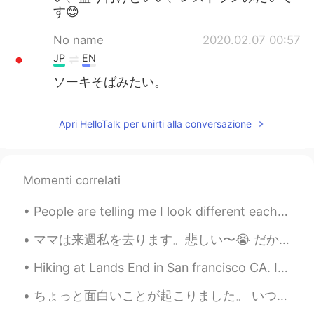
す😊
No name
2020.02.07 00:57
JP
EN
ソーキそばみたい。
Apri HelloTalk per unirti alla conversazione
Momenti correlati
People are telling me I look different each time I do my makeup. But in all honesty, I prefer Kor...
ママは来週私を去ります。悲しい〜😭 だから、ひまわりの畑に連れて行きました。ママはひまわりのように花だと思います。明るくて陽気な感じがあるから。ひまわりを見ると、そんなことを思ってます。ママを考...
Hiking at Lands End in San francisco CA. It literally took us 3 hours. The view is just amazingl...
ちょっと面白いことが起こりました。 いつもと同じで、私は患者が立ち上がって歩く能力を評価しました。患者さんは、男の人です。彼は「catheter drainage bag」があります。頑張って立...