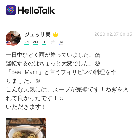
App di scambio linguistico
ジェッサ民
2020.02.07 00:35
EN
PH
TL
JP
AI Grammar Checker
一日中ひどく雨が降っていました。⛈
運転するのはちょっと大変でした。😖
Italiano
「Beef Mami」と言うフィリピンの料理を作
りました。🍲
こんな天気には、スープが完璧です！ねぎを入
English
简体中文
れて良かったです！☺️
いただきます！
繁體中文
Español
العربية
Français