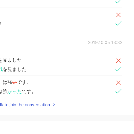
！
2019.10.05 13:32
を見ました
戦
を見ました
ーは強
い
です。
は強
かった
です。
k to join the conversation
！