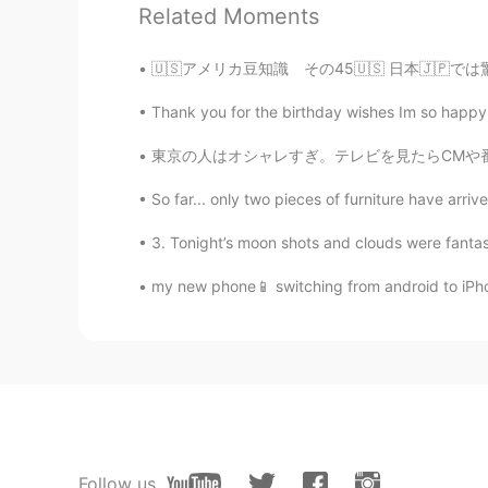
日本おつかれさまでした！
Related Moments
ラ
メキと松島は
いい
で
した！
🇺🇸アメリカ豆知識 その45🇺🇸 日本🇯🇵では驚愕するけどアメリカ🇺🇸では
レ
メキと松島は
良かった
で
す。
Thank you for the birthday wishes Im so happy. O
Roy
東京の人はオシャレすぎ。テレビを見たらCMや番組に出てる人たちが美人やイケメンすぎて、少
JP
EN
So far... only two pieces of furniture have arrived
今夜はラグビーゲーム日本
と
サモア
3. Tonight’s moon shots and clouds were fantas
今夜はラグビーゲーム
、
日本
VS
サモ
my new phone📱 switching from android to iPhone
あいかわらず
も、
サモア
は
プレーヤ
あいかわらずサモア
の
プレーヤーは
しかし日本
で
38ー19勝
利
しました！
しかし日本
は
38ー19
で
勝
負を制
しま
日本
ではおつかれさまでした
！
Follow us