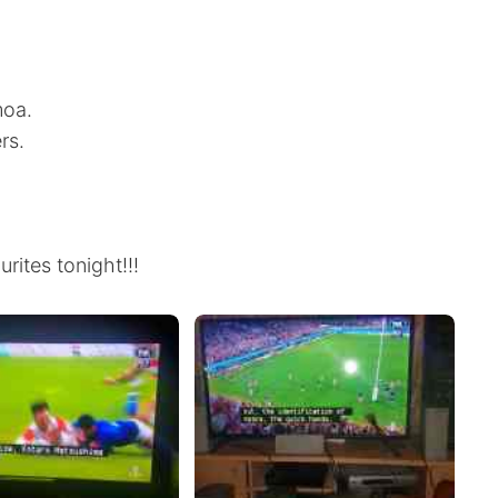
moa.
rs.
ites tonight!!!