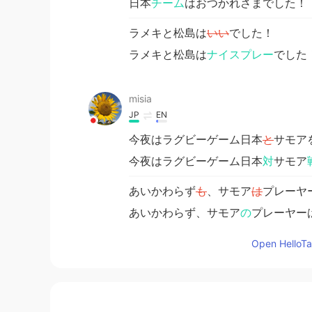
日本
チーム
はおつかれさまでした！
ラメキと松島は
いい
でした！
ラメキと松島は
ナイスプレー
でした
misia
JP
EN
今夜はラグビーゲーム日本
と
サモア
今夜はラグビーゲーム日本
対
サモア
あいかわらず
も
、サモア
は
プレーヤ
あいかわらず、サモア
の
プレーヤー
しかし日本
で
38ー19勝利しました！
Open HelloTal
しかし日本
は
38ー19
で
勝利しました
日本
では
おつかれさまでした！