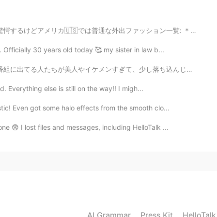
普通な外出ファッション一覧: ＊フードとレギンス ↪︎とにかく楽！！携帯を気軽に取り出せるポッケも付いてて便利 ...
fficially 30 years old today 🥰 my sister in law b...
2019.10.05 13:29
し落ち込んじゃう 笑笑 私は変える必要がないと思うけど、やっぱりいつか綺麗だ思われたいし、自分が大好きだと...
. Everything else is still on the way!! I migh...
を
見
ました
tic! Even got some halo effects from the smooth clo...
アを
観
ました
。
 😨 I lost files and messages, including HelloTalk ...
ーは強いです。
強いです。
した！
AI Grammar
Press Kit
HelloTal