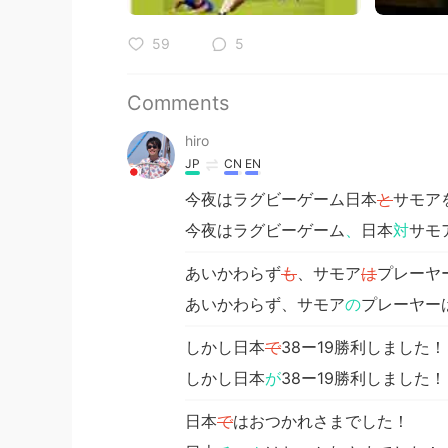
59
5
Comments
hiro
JP
CN
EN
今夜はラグビーゲーム日本
と
サモア
今夜はラグビーゲーム
、
日本
対
サモ
あいかわらず
も
、サモア
は
プレーヤ
あいかわらず、サモア
の
プレーヤー
しかし日本
で
38ー19勝利しました！
しかし日本
が
38ー19勝利しました！
日本
で
はおつかれさまでした！