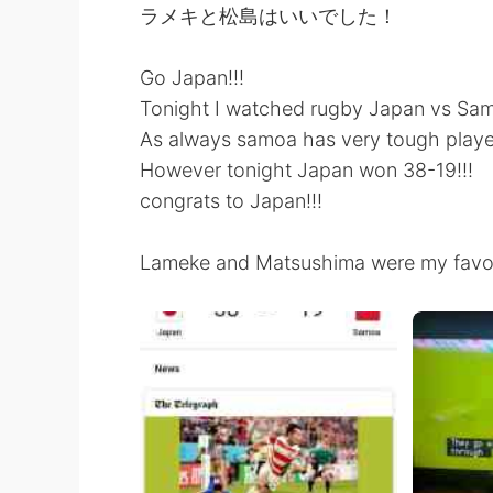
ラメキと松島はいいでした！
Go Japan!!!
Tonight I watched rugby Japan vs Sa
As always samoa has very tough playe
However tonight Japan won 38-19!!!
congrats to Japan!!!
Lameke and Matsushima were my favour