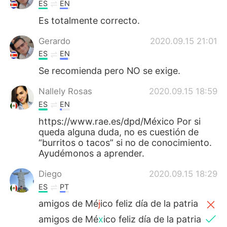
日本語
한국어
ES
EN
Es totalmente correcto.
Русский
ไทย
Gerardo
2020.09.15 21:01
Indonesia
Italiano
ES
EN
Se recomienda pero NO se exige.
Türkçe
Tiếng Việt
Nallely Rosas
2020.09.15 18:59
Português
ES
EN
https://www.rae.es/dpd/México Por si
queda alguna duda, no es cuestión de
“burritos o tacos” si no de conocimiento.
Ayudémonos a aprender.
Diego
2020.09.15 18:29
ES
PT
amigos de Mé
j
ico feliz día de la patria
amigos de Mé
x
ico feliz día de la patria