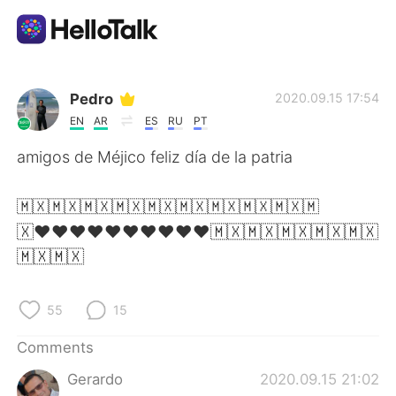
Language Exchange App
Pedro
2020.09.15 17:54
EN
AR
ES
RU
PT
AI Grammar Checker
amigos de Méjico feliz día de la patria
English
🇲🇽🇲🇽🇲🇽🇲🇽🇲🇽🇲🇽🇲🇽🇲🇽🇲🇽🇲
🇽♥️♥️♥️♥️♥️♥️♥️♥️♥️♥️🇲🇽🇲🇽🇲🇽🇲🇽🇲🇽
🇲🇽🇲🇽
简体中文
繁體中文
55
15
Español
العربية
Comments
Français
Deutsch
Gerardo
2020.09.15 21:02