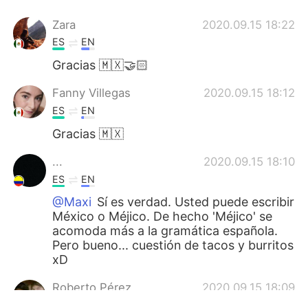
Zara
2020.09.15 18:22
ES
EN
Gracias 🇲🇽🤝🏻
Fanny Villegas
2020.09.15 18:12
ES
EN
Gracias 🇲🇽
...
2020.09.15 18:10
ES
EN
@Maxi
Sí es verdad. Usted puede escribir
México o Méjico. De hecho 'Méjico' se
acomoda más a la gramática española.
Pero bueno... cuestión de tacos y burritos
xD
Roberto Pérez
2020.09.15 18:09
ES
EN