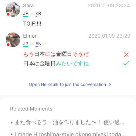
Sara
2020.01.09 23:34
JP
KR
TGIF!!!!
Elmer
2020.01.09 23:29
JP
EN
もう
日本
に
は金曜日
そうだ
日本は金曜日
みたいですね
Open HelloTalk to join the conversation
Related Moments
また食べるラー油を作りました〜！ 使い過ぎかもしれない😅 今回はちょっと辛い目に作りたかったので 辛い世界一のカロライナリーパーを使ったんだ〜 うん。結構辛いですよ。 とにかく辛い。 幸いと辛い...
I made Hiroshima-style okonomiyaki today! I'm always looking for new things to cook - please let ...