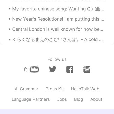
My favorite chinese song: Wanting Qu (曲婉婷) - You exist in my song (我的歌声里) 🌃🙈🎶 My first challe...
New Year's Resolutions! I am putting this here, so I can pin it and hold myself to it. 1🔹️Less ...
Central London is well known for how beautiful it looks but also it's festive decorations as well...
くらくなるまえのさむいさんぽ。- A cold walk before dark. I headed to the lake today right at 5pm after completi...
Follow us
AI Grammar
Press Kit
HelloTalk Web
Language Partners
Jobs
Blog
About