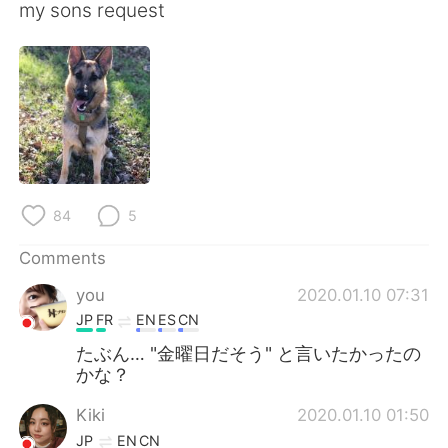
日本語
한국어
my sons request
Русский
ไทย
Indonesia
Italiano
Türkçe
Tiếng Việt
Português
84
5
Comments
you
2020.01.10 07:31
JP
FR
EN
ES
CN
たぶん… "金曜日だそう" と言いたかったの
かな？
Kiki
2020.01.10 01:50
JP
EN
CN