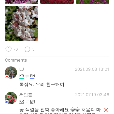
日本語
한국어
Русский
ไทย
Indonesia
Italiano
Türkçe
Tiếng Việt
70
5
Português
Comments
LJ
2021.09.03 13:01
KR
EN
톡줘요. 우리 친구해여
써밋훈
2021.07.19 03:46
KR
EN
꽃 색깔을 진짜 좋아해요 😀😀 처음과 마