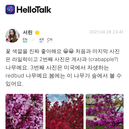
Language Exchange App
서린
2021.04.28 23:41
EN
KR
CN
AI Grammar Checker
꽃 색깔을 진짜 좋아해요 😀😀 처음과 마지막 사진
은 라일락이고 2번째 사진은 게사과 (crabapple?)
English
나무예요. 3번째 사진은 미국에서 자생하는
redbud 나무예요.봄에는 이 나무가 숲에서 볼 수
있어요.
简体中文
繁體中文
Español
العربية
Français
Deutsch