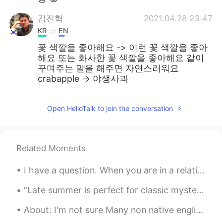
김진혁
2021.04.28 23:47
KR
EN
꽃 색깔을 좋아해요 -> 이런 꽃 색깔을 좋아
해요 또는 화사한 꽃 색깔을 좋아해요 같이
꾸며주는 말을 해주면 자연스러워요
crabapple -> 야생사과
Open HelloTalk to join the conversation
Related Moments
I have a question. When you are in a relationship would look to the future when you are with some...
“Late summer is perfect for classic mysteries . . . while big ambitious works of nonfiction are b...
About: I'm not sure Many non native english speakers say -I don't sure-👎 This might be becaus...