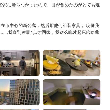
時まで家に帰らなかったので、目が覚めたのがとても遅
在市中心的新公寓，然后帮他们组装家具； 晚餐我
....我直到凌晨4点才回家，我这么晚才起床哈哈😄