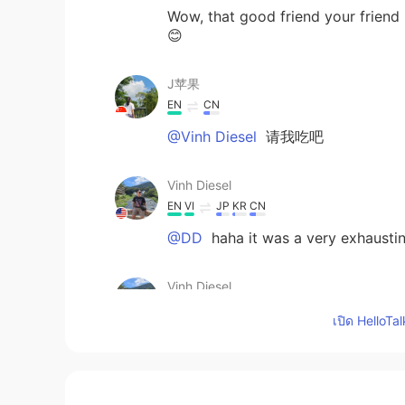
Wow, that good friend your friend 
😊
J苹果
EN
CN
@Vinh Diesel
请我吃吧
Vinh Diesel
EN
VI
JP
KR
CN
@DD
haha it was a very exhausti
Vinh Diesel
EN
VI
JP
KR
CN
เปิด HelloTa
@G.Y
haha just offering a helping
Vinh Diesel