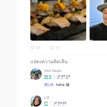
57
11
แสดงความคิดเห็น
Vinh Diesel
EN
VI
JP
KR
CN
@LIA
haha 😁
LIA
PT
JP
EN
KR