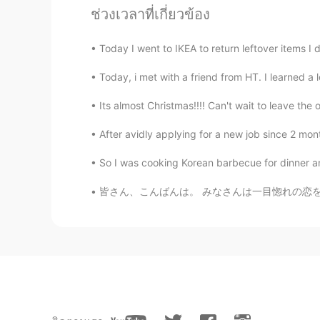
EN
VI
JP
KR
CN
ช่วงเวลาที่เกี่ยวข้อง
@J苹果
haha come eat some!! 😄
Today I went to IKEA to return leftover items I 
DD
Today, i met with a friend from HT. I learned a lo
CN
EN
Its almost Christmas!!!! Can't wait to leave the o
Impressive
After avidly applying for a new job since 2 month
kiyoko
So I was cooking Korean barbecue for dinner and
JP
EN
これは創作寿司だね😊美味しそう！
皆さん、こんばんは。 みなさんは一目惚れの恋を信じていますか？ 私の考え方が甘かったの頃
Sherry
CN
EN
KR
ES
中文表达的很好
J苹果