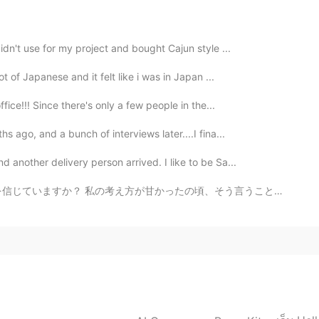
didn't use for my project and bought Cajun style ...
2021.06.07 02:02
t of Japanese and it felt like i was in Japan ...
ffice!!! Since there's only a few people in the...
s ago, and a bunch of interviews later....I fina...
2021.06.07 01:57
 another delivery person arrived. I like to be Sa...
✨お疲れさまです🥰
、そう言うことを信じました。 でも、やっぱり、人と付き合いの時、格好じゃなくて、中身が一番大事だと思います...
2021.06.07 00:39
2021.06.07 00:38