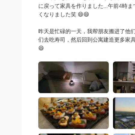
に戻って家具を作りました...午前4
くなりました笑 😄😄
昨天是忙碌的一天，我帮朋友搬进了他们
们去吃寿司，然后回到公寓建造更多家具..
😄