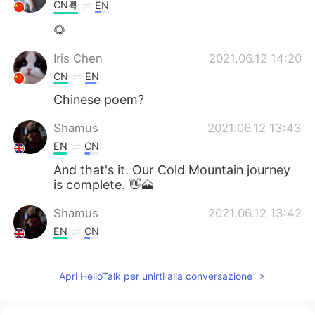
CN粤
EN
🌻
Iris Chen
2021.06.12 14:20
CN
EN
Chinese poem?
Shamus
2021.06.12 13:43
EN
CN
And that's it. Our Cold Mountain journey
is complete. 👋🗻
Shamus
2021.06.12 13:42
EN
CN
Thank you for listening. If you enjoyed
this, you might also enjoy my new
Apri HelloTalk per unirti alla conversazione
reading of Church Going by Philip Larkin.
✨ https://youtu.be/5Gzi5CSdhQI