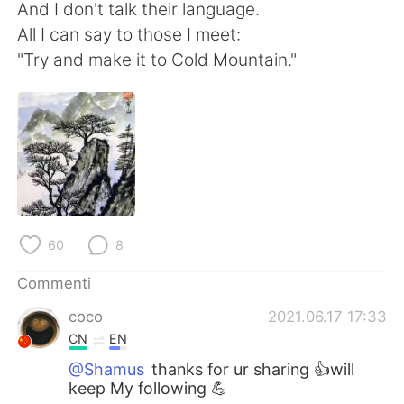
Deutsch
日本語
And I don't talk their language.
All I can say to those I meet:
한국어
Русский
"Try and make it to Cold Mountain."
ไทย
Indonesia
Türkçe
Tiếng Việt
Português
60
8
Commenti
coco
2021.06.17 17:33
CN
EN
@Shamus
thanks for ur sharing 👍will
keep My following 💪