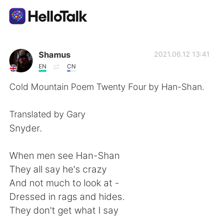
App di scambio linguistico
Shamus
2021.06.12 13:41
EN
CN
AI Grammar Checker
Cold Mountain Poem Twenty Four by Han-Shan.
Italiano
Translated by Gary
Snyder.
English
简体中文
When men see Han-Shan
They all say he's crazy
繁體中文
Español
And not much to look at -
Dressed in rags and hides.
العربية
Français
They don't get what I say