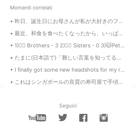
Momenti correlati
昨日、誕生日にお母さんが私が大好きのフルーツタルトを作ってくれました。とても感謝してます! (あれ、、わさびだ。無視してください 🤣) My mom surprised me yester...
最近、和食を食べたくなったから、いっぱい食べました。昨日、私の人生では初めて本物お好み焼きを食べました。すごく大きなサイゼで、めちゃ美味しかった！ちょっとびっくりした。梅酒も初めて飲んだ！🥃🥃 ...
1)🙋‍♂️ Brothers - 3 2)🙋‍♀️ Sisters - 0 3)🐱Pets - I want lot of dogs 🐶🐕✨💖 4)🛌 Surgeries - 0 - I ne...
たまに(日本語で)「難しい言葉を知ってるね」と言われるんですけど、あえてそういう言葉を使っているわけじゃないです😅 覚えた言葉を使っているだけです。でも、英語でもそんなことが起こるので、元の性格...
I finally got some new headshots for my resume and online tutoring profiles. I love being myself...
これはシンガポールの良質の寿司屋で手頃な価格で約$ 30-50です(2455.19〜4091.99円) 生寿司が食べられないので炙りをお願いしました!! スタッフが日本語が話せるで驚きました😂👌...
Seguici